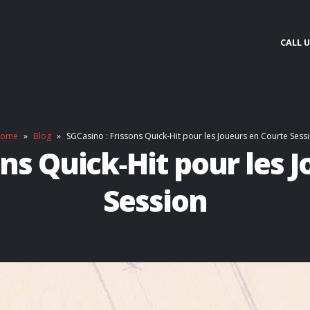
CALL 
ome
»
Blog
»
SGCasino : Frissons Quick‑Hit pour les Joueurs en Courte Sess
ons Quick‑Hit pour les 
Session