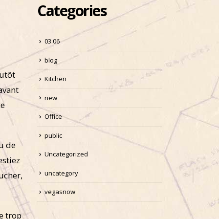
Categories
03.06
blog
utôt
Kitchen
avant
new
ce
Office
public
eu de
Uncategorized
estiez
uncategory
oucher,
vegasnow
e trop