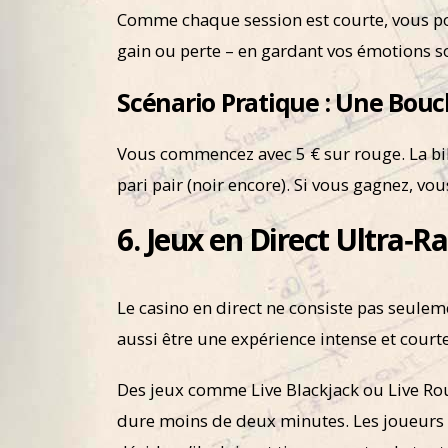
Comme chaque session est courte, vous pou
gain ou perte – en gardant vos émotions s
Scénario Pratique : Une Bouc
Vous commencez avec 5 € sur rouge. La bil
pari pair (noir encore). Si vous gagnez, vo
6. Jeux en Direct Ultra‑R
Le casino en direct ne consiste pas seulem
aussi être une expérience intense et courte
Des jeux comme Live Blackjack ou Live Ro
dure moins de deux minutes. Les joueurs p