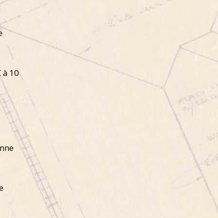
e
 à 10
onne
e