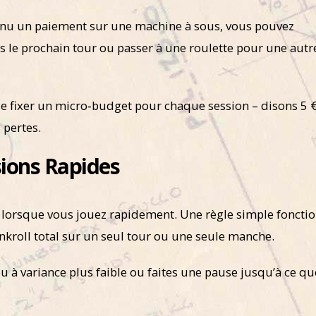
enu un paiement sur une machine à sous, vous pouvez
 le prochain tour ou passer à une roulette pour une autr
e fixer un micro‑budget pour chaque session – disons 5 €
 pertes.
sions Rapides
 lorsque vous jouez rapidement. Une règle simple foncti
nkroll total sur un seul tour ou une seule manche.
eu à variance plus faible ou faites une pause jusqu’à ce qu