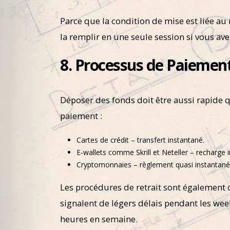
Parce que la condition de mise est liée a
la remplir en une seule session si vous ave
8. Processus de Paiemen
Déposer des fonds doit être aussi rapide
paiement :
Cartes de crédit – transfert instantané.
E‑wallets comme Skrill et Neteller – recharge 
Cryptomonnaies – règlement quasi instantané g
Les procédures de retrait sont également 
signalent de légers délais pendant les wee
heures en semaine.