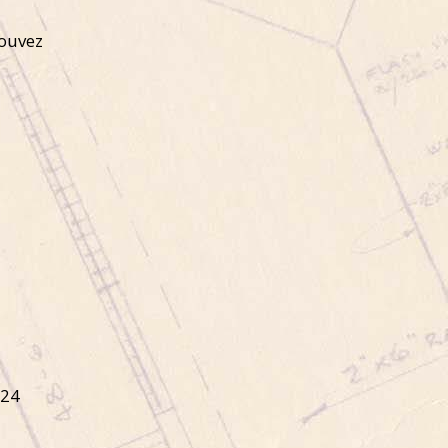
pouvez
 24