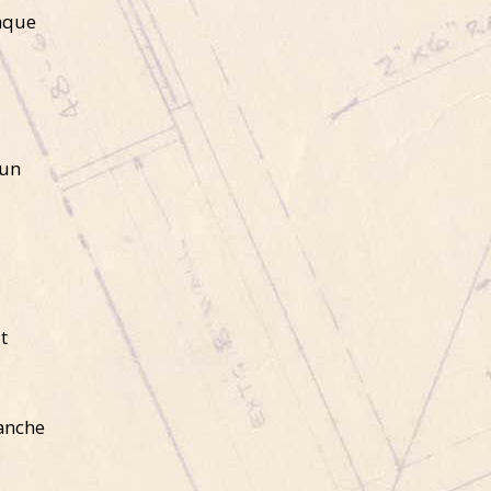
haque
 un
t
anche