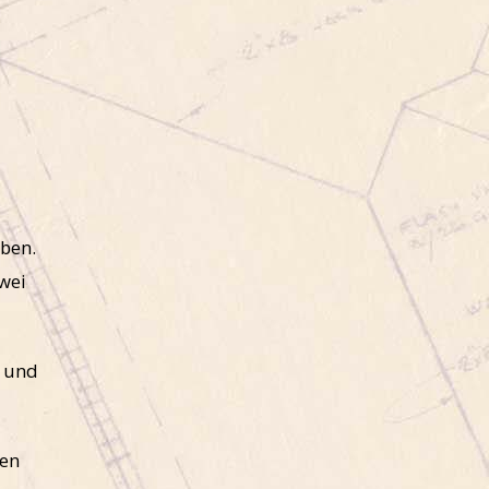
eben.
wei
, und
len