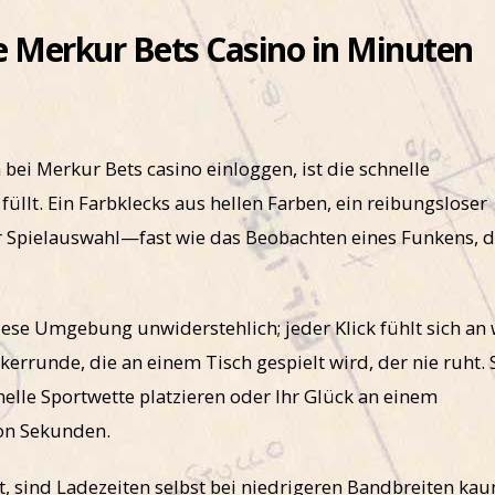
ie Merkur Bets Casino in Minuten
 bei Merkur Bets casino einloggen, ist die schnelle
füllt. Ein Farbklecks aus hellen Farben, ein reibungsloser
pielauswahl—fast wie das Beobachten eines Funkens, d
diese Umgebung unwiderstehlich; jeder Klick fühlt sich an 
errunde, die an einem Tisch gespielt wird, der nie ruht. 
hnelle Sportwette platzieren oder Ihr Glück an einem
von Sekunden.
st, sind Ladezeiten selbst bei niedrigeren Bandbreiten ka