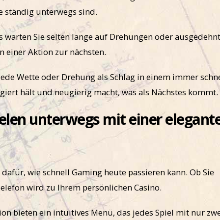
ie ständig unterwegs sind.
s warten Sie selten lange auf Drehungen oder ausgedehn
n einer Aktion zur nächsten.
i jede Wette oder Drehung als Schlag in einem immer schne
giert hält und neugierig macht, was als Nächstes kommt.
ielen unterwegs mit einer elegant
 dafür, wie schnell Gaming heute passieren kann. Ob Sie
Mostbet-də Voleybol və Beysbola Sadə
Pinco Kazinosunda Proqres
Mərc Təcrübəsi
Cekpotlarin Kombinasiya Ri
Telefon wird zu Ihrem persönlichen Casino.
July 14, 2026
July 24, 2026
on bieten ein intuitives Menü, das jedes Spiel mit nur zw
Mostbet Platformasında Fantaziya
Aviator casino game platf