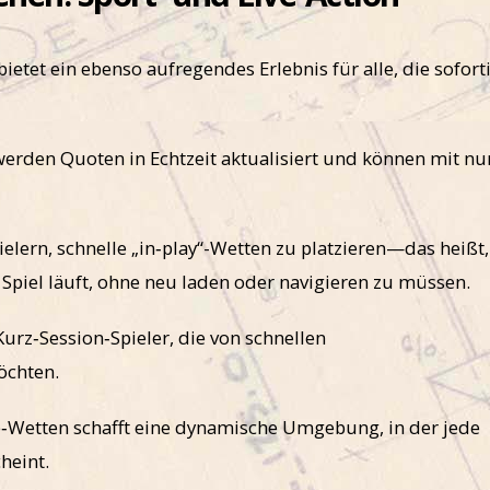
etet ein ebenso aufregendes Erlebnis für alle, die sofort
erden Quoten in Echtzeit aktualisiert und können mit nu
elern, schnelle „in‑play“-Wetten zu platzieren—das heißt,
Spiel läuft, ohne neu laden oder navigieren zu müssen.
Kurz‑Session‑Spieler, die von schnellen
öchten.
e‑Wetten schafft eine dynamische Umgebung, in der jede
heint.