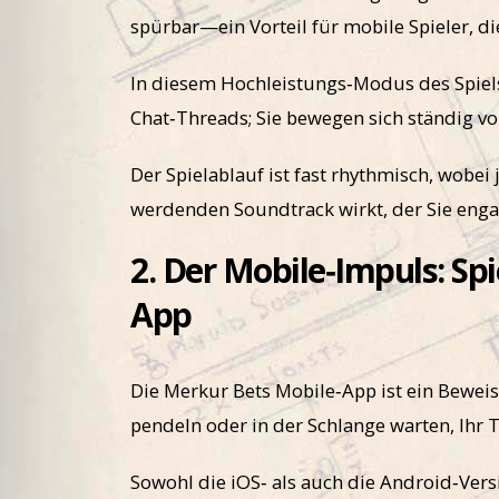
spürbar—ein Vorteil für mobile Spieler, d
In diesem Hochleistungs‑Modus des Spiel
Chat‑Threads; Sie bewegen sich ständig vo
Der Spielablauf ist fast rhythmisch, wobe
werdenden Soundtrack wirkt, der Sie enga
2. Der Mobile‑Impuls: Sp
App
Die Merkur Bets Mobile‑App ist ein Beweis
Pinco Kazinosunda Proqressiv
Cekpotlarin Kombinasiya Riyaziyyati
pendeln oder in der Schlange warten, Ihr 
July 24, 2026
Sowohl die iOS‑ als auch die Android‑Versi
Aviator casino game platformasının