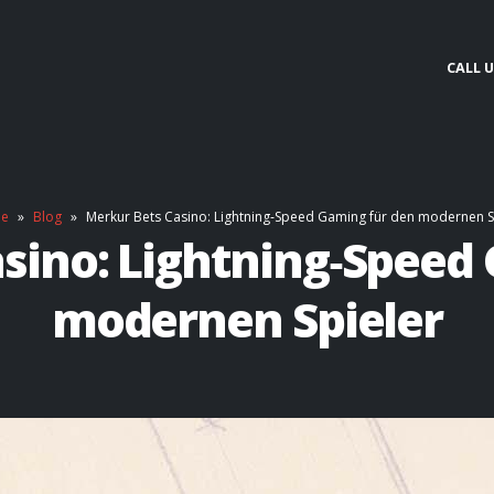
CALL 
e
»
Blog
»
Merkur Bets Casino: Lightning‑Speed Gaming für den modernen S
sino: Lightning‑Speed
modernen Spieler