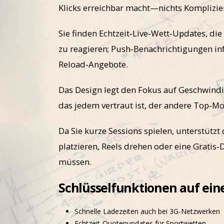
dumanlı küçələrində ilk addımlar –
Klicks erreichbar macht—nichts Komplizier
təcrübəsiz kəşfiyyatçı üçün bələdçi
July 19, 2026
Sie finden Echtzeit‑Live‑Wett‑Updates, di
Pin Up Platformasının Oynaq İcmalı 
zu reagieren; Push‑Benachrichtigungen in
Qeydiyyatdan İlk Depozitə Qədər
Reload‑Angebote.
Sərgüzəşt
July 16, 2026
Das Design legt den Fokus auf Geschwindigk
das jedem vertraut ist, der andere Top‑Mo
Da Sie kurze Sessions spielen, unterstüt
platzieren, Reels drehen oder eine Grati
müssen.
Schlüsselfunktionen auf eine
Schnelle Ladezeiten auch bei 3G-Netzwerken
Echtzeit‑Quotenupdates für Sportwetten