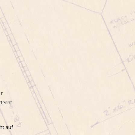
ur
fernt
ht auf