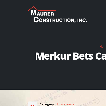
Hom
Merkur Bets Ca
Uncategorized