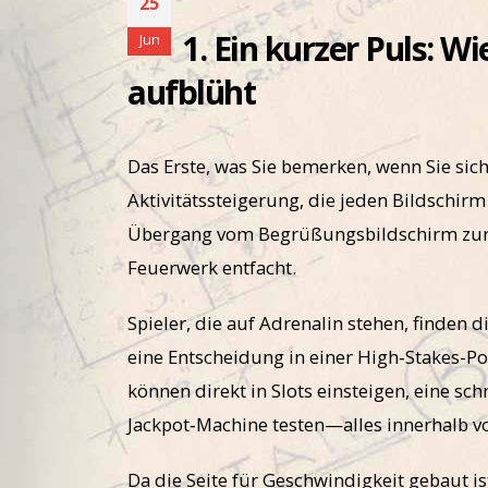
25
1. Ein kurzer Puls: W
Jun
aufblüht
Das Erste, was Sie bemerken, wenn Sie sich
Aktivitätssteigerung, die jeden Bildschirm 
Übergang vom Begrüßungsbildschirm zur S
Feuerwerk entfacht.
Spieler, die auf Adrenalin stehen, finden 
eine Entscheidung in einer High‑Stakes-Pok
können direkt in Slots einsteigen, eine sc
Jackpot‑Machine testen—alles innerhalb 
Da die Seite für Geschwindigkeit gebaut i