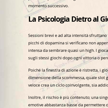
momento successivo.
La Psicologia Dietro al G
Sessioni brevi e ad alta intensità sfrutt
picchi di dopamina si verificano non app
intensa da sembrare quasi un high. I gioca
sugli stessi giochi dopo ogni vittoria o per
Poiché la finestra di azione è ristretta, i 
dimensione della scommessa, quale slot gi
Pinco Kazinosunda Proqressiv
veloce crea un ciclo coinvolgente, sia addic
Cekpotlarin Kombinasiya Riyaziyyati
July 24, 2026
Inoltre, il rischio è più contenuto; una s
emotive abbastanza basse da permettere di
Aviator casino game platformasının