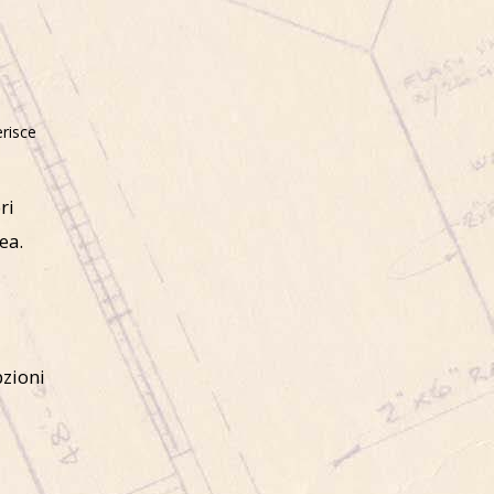
risce
ri
ea.
pzioni