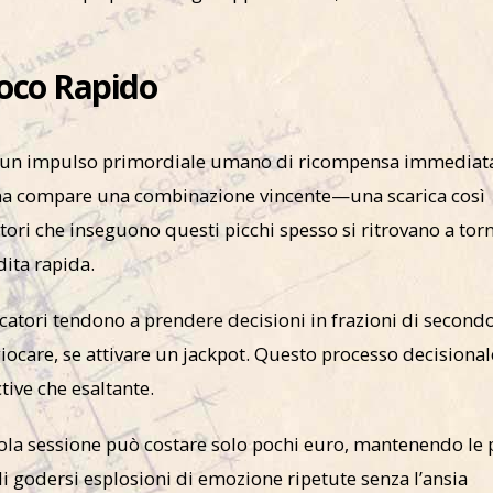
ioco Rapido
ano un impulso primordiale umano di ricompensa immediata
ena compare una combinazione vincente—una scarica così
tori che inseguono questi picchi spesso si ritrovano a tor
dita rapida.
giocatori tendono a prendere decisioni in frazioni di secondo
ocare, se attivare un jackpot. Questo processo decisional
Mostbet-də Voleybol və Beysbola Sadə
Pinco Kazinosunda Proqres
tive che esaltante.
Mərc Təcrübəsi
Cekpotlarin Kombinasiya Ri
July 14, 2026
July 24, 2026
ingola sessione può costare solo pochi euro, mantenendo le 
 godersi esplosioni di emozione ripetute senza l’ansia
Mostbet Platformasında Fantaziya
Aviator casino game platf