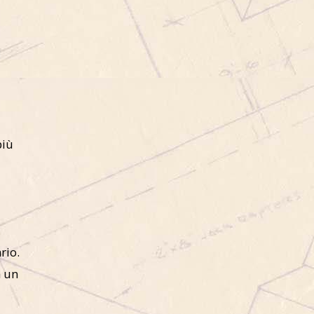
più
rio.
a un