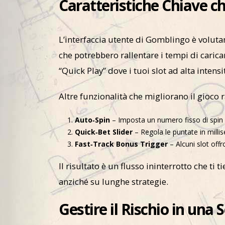
Caratteristiche Chiave c
L’interfaccia utente di Gomblingo è volut
che potrebbero rallentare i tempi di carica
“Quick Play” dove i tuoi slot ad alta intens
Altre funzionalità che migliorano il gioco
Auto‑Spin
– Imposta un numero fisso di spin e
Quick‑Bet Slider
– Regola le puntate in milli
Fast‑Track Bonus Trigger
– Alcuni slot offr
Il risultato è un flusso ininterrotto che ti 
anziché su lunghe strategie.
Gestire il Rischio in una