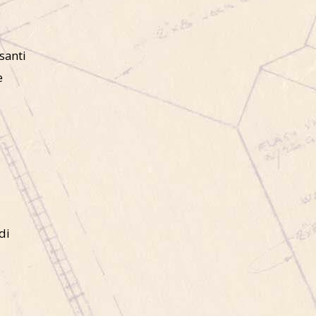
santi
e
di