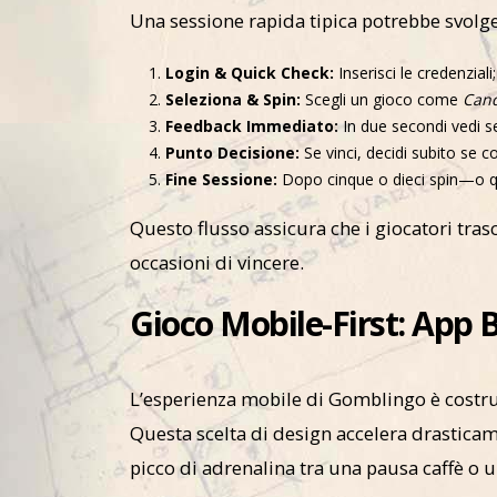
Una sessione rapida tipica potrebbe svolge
Login & Quick Check:
Inserisci le credenziali
Seleziona & Spin:
Scegli un gioco come
Cand
Feedback Immediato:
In due secondi vedi s
Punto Decisione:
Se vinci, decidi subito se c
Fine Sessione:
Dopo cinque o dieci spin—o qua
Questo flusso assicura che i giocatori tr
occasioni di vincere.
Gioco Mobile-First: App 
L’esperienza mobile di Gomblingo è costr
Questa scelta di design accelera drastic
picco di adrenalina tra una pausa caffè o 