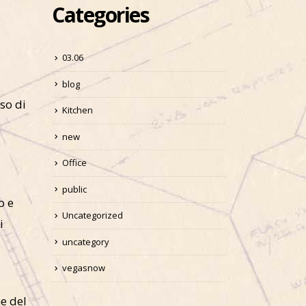
Categories
03.06
blog
so di
Kitchen
new
Office
public
o e
Uncategorized
i
uncategory
vegasnow
ne del