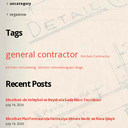
uncategory
vegasnow
Tags
general contractor
Kitchen Contractor
kitchen remodeling
kitchen remodeling san diego
Recent Posts
ati
Mostbet-də Voleybol və Beysbola Sadə Mərc Təcrübəsi
Pin
July 14, 2026
July
Mostbet Platformasında Fantaziya Idmanı Nədir və Necə İşləyir
Avi
add
July 14, 2026