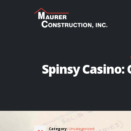
Spinsy Casino: 
Uncategorized