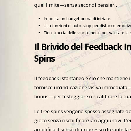
quel limite—senza secondi pensieri.
Imposta un budget prima di iniziare.
Usa funzioni di auto‑stop per distacco emotiv
Tieni traccia delle vincite nette per valutare la
Il Brivido del Feedback 
Spins
Il feedback istantaneo è ciò che mantiene i 
fornisce un’indicazione visiva immediata—c
bonus—per festeggiare o ricalibrare la t
Le free spins vengono spesso assegnate dop
gioco senza rischi finanziari aggiuntivi. L’
amplifica il senso di progresso durante la 