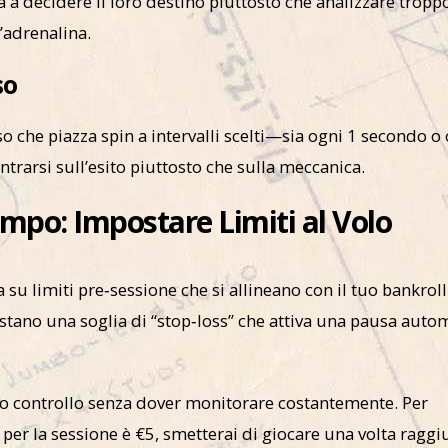
ota a decidere il loro destino piuttosto che analizzare tropp
’adrenalina.
so
o che piazza spin a intervalli scelti—sia ogni 1 secondo o 
rarsi sull’esito piuttosto che sulla meccanica.
Lampo: Impostare Limiti al Volo
sa su limiti pre‑sessione che si allineano con il tuo bankroll
stano una soglia di “stop‑loss” che attiva una pausa auto
 controllo senza dover monitorare costantemente. Per
per la sessione è €5, smetterai di giocare una volta raggi