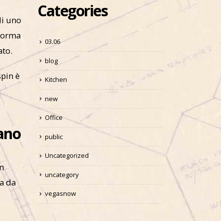
Categories
di uno
aforma
03.06
ato.
blog
spin è
Kitchen
new
Office
rano
public
Uncategorized
un
uncategory
va da
vegasnow