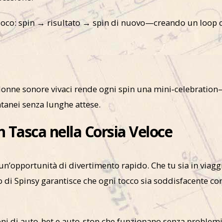
 gioco: spin → risultato → spin di nuovo—creando un loop 
lonne sonore vivaci rende ogni spin una mini‑celebratio
ntanei senza lunghe attese.
 Tasca nella Corsia Veloce
un’opportunità di divertimento rapido. Che tu sia in viagg
ivo di Spinsy garantisce che ogni tocco sia soddisfacente c
oni di auto‑bet e auto‑stop che funzionano senza problemi