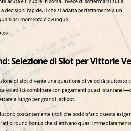
e acuta e il cuore in corsa. Invece di soffermarsi sulla
 e a decisioni rapide, il che si adatta perfettamente a un
 qualsiasi momento e ovunque.
tuto.
d: Selezione di Slot per Vittorie Ve
zione di slot diventa una questione di velocità piuttosto c
ssa volatilità combinata con pagamenti quasi istantanei—q
ttare a lungo per grandi jackpot.
Mostbet-də Voleybol və Beysbola Sadə
Pinco Kazinosunda Proqres
Mərc Təcrübəsi
Cekpotlarin Kombinasiya Ri
cono costantemente titoli che soddisfano questa esigenz
July 14, 2026
July 24, 2026
grati o round bonus che si attivano quasi immediatamente
Mostbet Platformasında Fantaziya
Aviator casino game platf