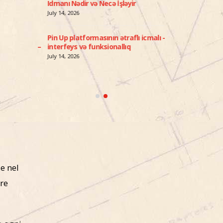
ımlar –
Idmanı Nədir və Necə İşləyir
dumanlı küçələrin
 bələdçi
təcrübəsiz kəşfiyy
July 14, 2026
July 19, 2026
Pin Up platformasının ətraflı icmalı –
q İcmalı –
interfeys və funksionallıq
Pin Up Platformas
 Qədər
Qeydiyyatdan İlk
July 14, 2026
Sərgüzəşt
July 16, 2026
e nel
ere