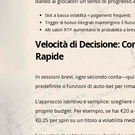
dando ai giocatori un senso di progresso a
dumanlı küçələrində ilk addımlar –
təcrübəsiz kəşfiyyatçı üçün bələdçi
July 19, 2026
Slot a bassa volatilità = pagamenti frequenti.
Trigger di bonus integrati mantengono il flusso
Pin Up Platformasının Oynaq İcmalı 
Alti valori RTP aumentano le probabilità a bre
Qeydiyyatdan İlk Depozitə Qədər
Sərgüzəşt
Velocità di Decisione: C
July 16, 2026
Rapide
In sessioni brevi, ogni secondo conta—qu
predefinite o funzioni di auto‑bet per rima
L’approccio istintivo è semplice: scegliere
proprio budget. Per esempio, se hai €20 a
€0.25 per spin su un titolo a volatilità me