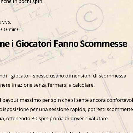
nche in pochi spin.
Idmanı Nədir və Necə İşləyir
dumanlı küçələrində ilk add
təcrübəsiz kəşfiyyatçı üçün
July 14, 2026
July 19, 2026
 vivo.
Pin Up platformasının ətraflı icmalı –
–
interfeys və funksionallıq
Pin Up Platformasının Oyna
ve termine.
Qeydiyyatdan İlk Depozitə
July 14, 2026
Sərgüzəşt
ome i Giocatori Fanno Scommesse
July 16, 2026
indi i giocatori spesso usano dimensioni di scommessa
nere in azione senza fermarsi a calcolare.
 il payout massimo per spin che si sente ancora confortevol
 disposizione per una sessione rapida, potresti scommett
dia, ottenendo 80 spin prima di dover rivalutare.