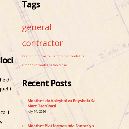
Tags
general
contractor
Kitchen Contractor
kitchen remodeling
loci
kitchen remodeling san diego
he di
Recent Posts
uelli
siv
Mostbet-də Voleybol və Beysbola Sadə
Pinco Kazinosund
yaziyyati
Mərc Təcrübəsi
Cekpotlarin Kombi
a. I
July 14, 2026
July 24, 2026
,
ormasının
Mostbet Platformasında Fantaziya
Aviator casino g