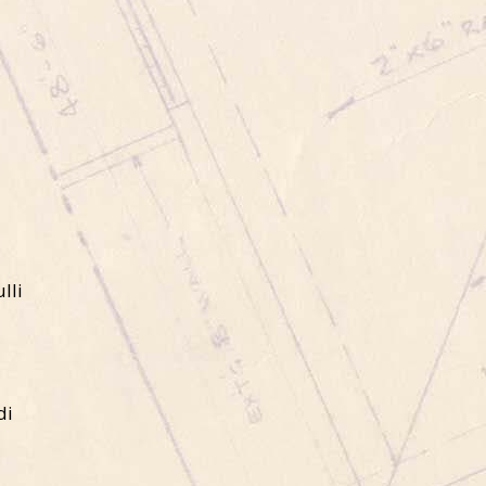
lli
di