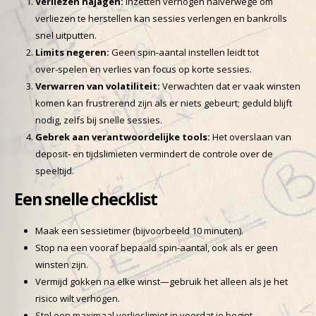
Verliezen najagen:
Inzetten verhogen halverwege om
verliezen te herstellen kan sessies verlengen en bankrolls
snel uitputten.
Limits negeren:
Geen spin‑aantal instellen leidt tot
over‑spelen en verlies van focus op korte sessies.
Verwarren van volatiliteit:
Verwachten dat er vaak winsten
komen kan frustrerend zijn als er niets gebeurt; geduld blijft
nodig, zelfs bij snelle sessies.
Gebrek aan verantwoordelijke tools:
Het overslaan van
deposit‑ en tijdslimieten vermindert de controle over de
speeltijd.
Een snelle checklist
Maak een sessietimer (bijvoorbeeld 10 minuten).
Stop na een vooraf bepaald spin‑aantal, ook als er geen
winsten zijn.
Vermijd gokken na elke winst—gebruik het alleen als je het
risico wilt verhogen.
Stel een maximaal verlieslimiet in voordat je begint.