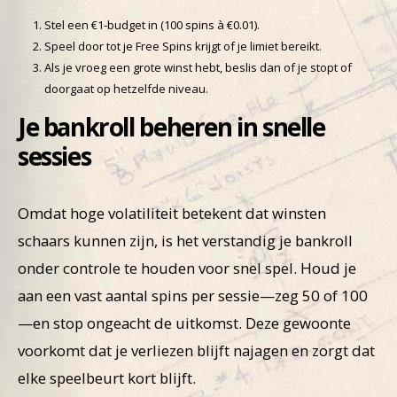
Stel een €1‑budget in (100 spins à €0.01).
Speel door tot je Free Spins krijgt of je limiet bereikt.
Als je vroeg een grote winst hebt, beslis dan of je stopt of
doorgaat op hetzelfde niveau.
Je bankroll beheren in snelle
sessies
Omdat hoge volatiliteit betekent dat winsten
schaars kunnen zijn, is het verstandig je bankroll
onder controle te houden voor snel spel. Houd je
aan een vast aantal spins per sessie—zeg 50 of 100
—en stop ongeacht de uitkomst. Deze gewoonte
voorkomt dat je verliezen blijft najagen en zorgt dat
elke speelbeurt kort blijft.