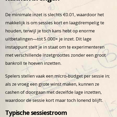
De minimale inzet is slechts €0.01, waardoor het
makkelijk is om sessies kort en laagdrempelig te
houden, terwijl je toch kans hebt op enorme
uitbetalingen—tot 5.000× je inzet. Dit lage
instappunt stelt je in staat om te experimenteren
met verschillende inzetgroottes zonder een groot
bankroll te hoeven inzetten.
Spelers stellen vaak een micro‑budget per sessie in;
als ze vroeg een grote winst maken, kunnen ze
cashen of doorgaan met dezelfde lage inzetten,
waardoor de sessie kort maar toch lonend blijft.
Typische sessiestroom