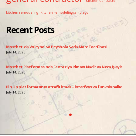
Kitchen Contractor
kitchen remodeling
kitchen remodeling san diego
Recent Posts
ati
Mostbet-də Voleybol və Beysbola Sadə Mərc Təcrübəsi
Pin
July 14, 2026
July
Mostbet Platformasında Fantaziya Idmanı Nədir və Necə İşləyir
Avi
add
July 14, 2026
July
Pin Up platformasının ətraflı icmalı – interfeys və funksionallıq
ə
Pin
July 14, 2026
Qə
July