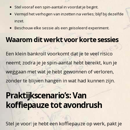
Stel vooraf een spin‑aantal in voordat je begint.
Vermijd het verhogen van inzetten na verlies; blijf bij dezelfde
inzet.
Beschouw elke sessie als een geïsoleerd experiment.
Waarom dit werkt voor korte sessies
Een klein bankroll voorkomt dat je te veel risico
neemt; zodra je je spin‑aantal hebt bereikt, kun je
weggaan met wat je hebt gewonnen of verloren,
zonder te blijven hangen in wat had kunnen zijn.
Praktijkscenario’s: Van
koffiepauze tot avondrush
Stel je voor: je hebt een koffiepauze op werk, pakt je