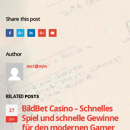
Share this post
Author
mci@min
RELATED
POSTS
BildBet Casino – Schnelles
27
Spiel und schnelle Gewinne
Jun
für den modernen Gamer