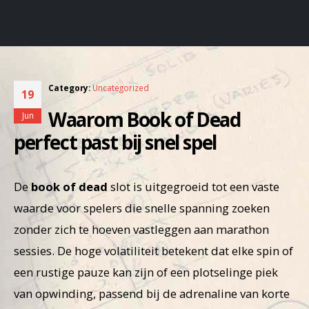
Uncategorized
19
Waarom Book of Dead
Jun
perfect past bij snel spel
De
book of dead
slot is uitgegroeid tot een vaste
waarde voor spelers die snelle spanning zoeken
zonder zich te hoeven vastleggen aan marathon
sessies. De hoge volatiliteit betekent dat elke spin of
een rustige pauze kan zijn of een plotselinge piek
van opwinding, passend bij de adrenaline van korte