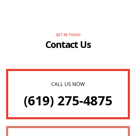
GET IN TOUCH
Contact Us
CALL US NOW
(619) 275-4875