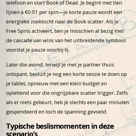
telefoon en start Book of Dead. Je begint met tien
lijnen à €0.01 per spin—je korte pauze wordt een
energieke zoektocht naar de Book scatter. Als je
Free Spins activeert, ben je misschien al bezig met
de cascade van wins van het uitbreidende symbool
voordat je pauze voorbij is.
Later die avond, terwijl je met je partner thuis
ontspant, besluit je nog een korte sessie te doen op
je tablet, opnieuw met een klein budget en
oplettend voor die ongrijpbare scatter trigger. Zelfs
als er niets gebeurt, heb je slechts een paar minuten
gespendeerd en toch de spanning gevoeld.
Typische beslismomenten in deze
scenario’s