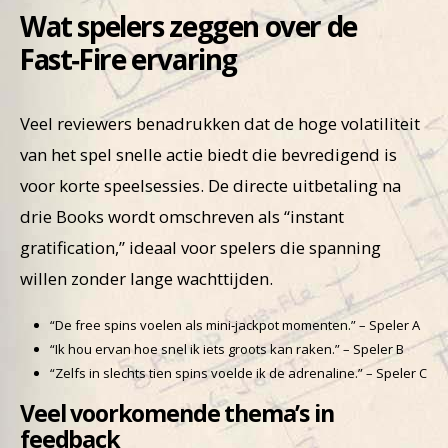
Wat spelers zeggen over de
Fast‑Fire ervaring
Veel reviewers benadrukken dat de hoge volatiliteit
van het spel snelle actie biedt die bevredigend is
voor korte speelsessies. De directe uitbetaling na
drie Books wordt omschreven als “instant
gratification,” ideaal voor spelers die spanning
willen zonder lange wachttijden.
“De free spins voelen als mini‑jackpot momenten.” – Speler A
“Ik hou ervan hoe snel ik iets groots kan raken.” – Speler B
“Zelfs in slechts tien spins voelde ik de adrenaline.” – Speler C
Veel voorkomende thema’s in
feedback