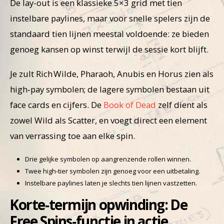
De lay-out is een klassieke 5×3 grid met tien
instelbare paylines, maar voor snelle spelers zijn de
standaard tien lijnen meestal voldoende: ze bieden
genoeg kansen op winst terwijl de sessie kort blijft.
Je zult Rich Wilde, Pharaoh, Anubis en Horus zien als
high‑pay symbolen; de lagere symbolen bestaan uit
face cards en cijfers. De
Book of Dead
zelf dient als
zowel Wild als Scatter, en voegt direct een element
van verrassing toe aan elke spin.
Drie gelijke symbolen op aangrenzende rollen winnen.
Twee high‑tier symbolen zijn genoeg voor een uitbetaling.
Instelbare paylines laten je slechts tien lijnen vastzetten.
Korte‑termijn opwinding: De
Free Spins‑functie in actie