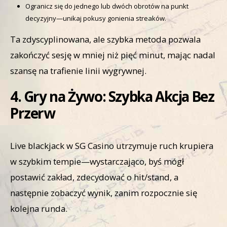
Ogranicz się do jednego lub dwóch obrotów na punkt
decyzyjny—unikaj pokusy gonienia streaków.
Ta zdyscyplinowana, ale szybka metoda pozwala
zakończyć sesję w mniej niż pięć minut, mając nadal
szansę na trafienie linii wygrywnej.
4. Gry na Żywo: Szybka Akcja Bez
Przerw
Live blackjack w SG Casino utrzymuje ruch krupiera
w szybkim tempie—wystarczająco, byś mógł
postawić zakład, zdecydować o hit/stand, a
następnie zobaczyć wynik, zanim rozpocznie się
kolejna runda.