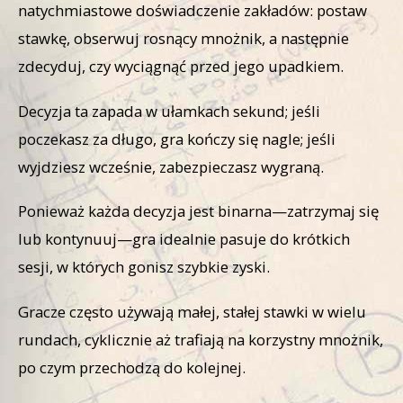
natychmiastowe doświadczenie zakładów: postaw
stawkę, obserwuj rosnący mnożnik, a następnie
zdecyduj, czy wyciągnąć przed jego upadkiem.
Decyzja ta zapada w ułamkach sekund; jeśli
poczekasz za długo, gra kończy się nagle; jeśli
wyjdziesz wcześnie, zabezpieczasz wygraną.
Ponieważ każda decyzja jest binarna—zatrzymaj się
lub kontynuuj—gra idealnie pasuje do krótkich
sesji, w których gonisz szybkie zyski.
Gracze często używają małej, stałej stawki w wielu
rundach, cyklicznie aż trafiają na korzystny mnożnik,
po czym przechodzą do kolejnej.