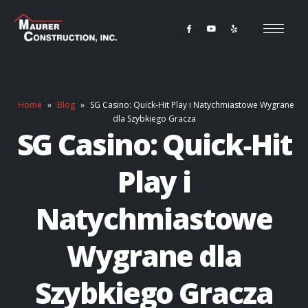
Home
»
Blog
»
SG Casino: Quick‑Hit Play i Natychmiastowe Wygrane
dla Szybkiego Gracza
SG Casino: Quick‑Hit
Play i
Natychmiastowe
Wygrane dla
Szybkiego Gracza