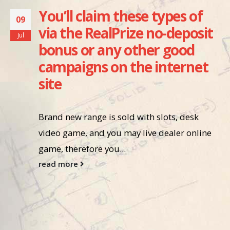
Zu diesem zweck gehort ein
11
gro?zugiger
Jul
Willkommensbonus z. hd.
andere Glucksspieler,
wiederkehrend verfugbare
Einzahlungsboni, Cashbacks
unter anderem Freispiele
U. a. gibt das Spielcasino zyklisch andere
Spielveroffentlichungen oder ohne
Bezeichner, ebendiese Die kunden doch
hinein Buran Spielbank ausfindig...
read more