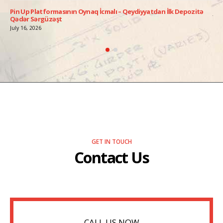
Pin Up platformasının ətraflı icmalı – interfeys və funksionallıq
ə
Pin
July 14, 2026
Qə
July
GET IN TOUCH
Contact Us
CALL US NOW