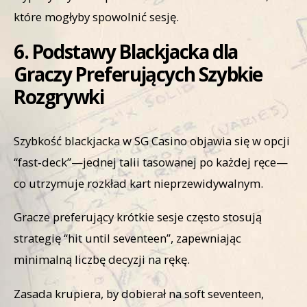
które mogłyby spowolnić sesję.
6. Podstawy Blackjacka dla
Graczy Preferujących Szybkie
Rozgrywki
Szybkość blackjacka w SG Casino objawia się w opcji
“fast‑deck”—jednej talii tasowanej po każdej ręce—
co utrzymuje rozkład kart nieprzewidywalnym.
Gracze preferujący krótkie sesje często stosują
strategię “hit until seventeen”, zapewniając
minimalną liczbę decyzji na rękę.
Zasada krupiera, by dobierał na soft seventeen,