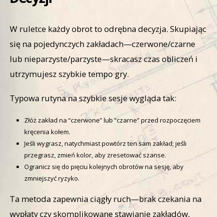
W ruletce każdy obrot to odrębna decyzja. Skupiając
się na pojedynczych zakładach—czerwone/czarne
lub nieparzyste/parzyste—skracasz czas obliczeń i
utrzymujesz szybkie tempo gry.
Typowa rutyna na szybkie sesje wygląda tak:
Złóż zakład na “czerwone” lub “czarne” przed rozpoczęciem
kręcenia kołem.
Jeśli wygrasz, natychmiast powtórz ten sam zakład; jeśli
przegrasz, zmień kolor, aby zresetować szanse.
Ogranicz się do pięciu kolejnych obrotów na sesję, aby
zmniejszyć ryzyko.
Ta metoda zapewnia ciągły ruch—brak czekania na
wypłaty czy skomplikowane stawianie zakładów,