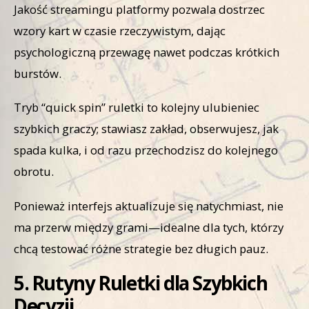
Jakość streamingu platformy pozwala dostrzec
wzory kart w czasie rzeczywistym, dając
psychologiczną przewagę nawet podczas krótkich
burstów.
Tryb “quick spin” ruletki to kolejny ulubieniec
szybkich graczy; stawiasz zakład, obserwujesz, jak
spada kulka, i od razu przechodzisz do kolejnego
obrotu.
Ponieważ interfejs aktualizuje się natychmiast, nie
ma przerw między grami—idealne dla tych, którzy
chcą testować różne strategie bez długich pauz.
5. Rutyny Ruletki dla Szybkich
Decyzji