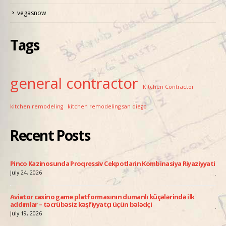
vegasnow
Tags
general contractor
Kitchen Contractor
kitchen remodeling
kitchen remodeling san diego
Recent Posts
ati
Mostbet-də Voleybol və Beysbola Sadə Mərc Təcrübəsi
Pin
July 14, 2026
July
Mostbet Platformasında Fantaziya Idmanı Nədir və Necə İşləyir
Avi
add
July 14, 2026
July