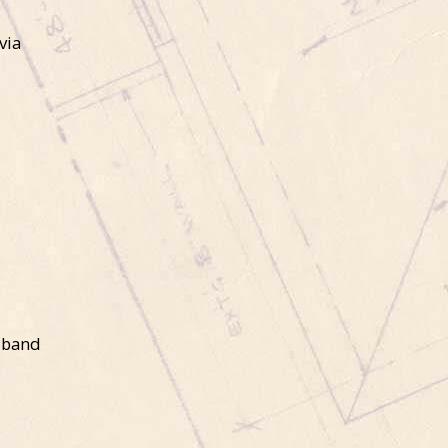
via
a band