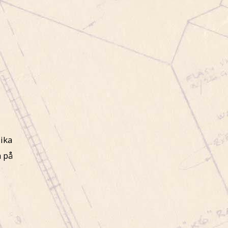
lika
a på