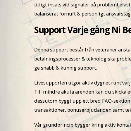
tidigt insats vid signaler på problembela
balanserat förnuft & personligt ansvarsta
Support Varje gång Ni B
Denna support består från veteraner anst
betalningsprocesser & teknologiska problem.
ge snabb & kunnig support.
Livesupporten utgör aktiv dygnet runt va
Till mindre akuta ärenden kan du skicka et
dessutom byggt upp ett bred FAQ-sektion 
transaktioner, bonuserbjudanden samt tek
Vår grundprincip bygger kring aktiv kontak