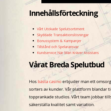
Innehållsförteckning
Vårt Utökade Spelutsortiment
Skyddade Transaktionslösningar
Bonussystem & Kampanjer
Tillstånd och Spelaransvar
Kundservice När Man Kräver Assistans
Vårat Breda Spelutbud
Pinco Kazinosunda Proqressiv
Cekpotlarin Kombinasiya Riyaziyyati
Hos
bästa casino
erbjuder man ett omsorgsf
July 24, 2026
sorters av kunder. Vår plattform blandar t
Aviator casino game platformasının
topprankade studios. Vårt team jobbar til
dumanlı küçələrində ilk addımlar –
təcrübəsiz kəşfiyyatçı üçün bələdçi
säkerställa kvalitet samt variation.
July 19, 2026