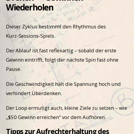
Wiederholen
Dieser Zyklus bestimmt den Rhythmus des
Kurz‑Sessions‑Spiels.
Der Ablauf ist fast reflexartig – sobald der erste
Gewinn eintrifft, folgt der nächste Spin fast ohne
Pause.
Die Geschwindigkeit hält die Spannung hoch und
verhindert Überdenken.
Der Loop ermutigt auch, kleine Ziele zu setzen – wie
„$50 Gewinn erreichen“ vor dem Aufhören.
Tipps zur Aufrechterhaltung des