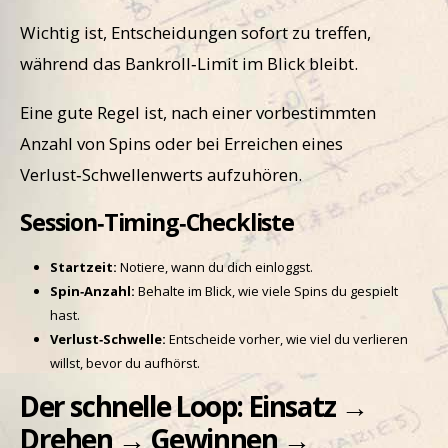
Wichtig ist, Entscheidungen sofort zu treffen,
während das Bankroll‑Limit im Blick bleibt.
Eine gute Regel ist, nach einer vorbestimmten
Anzahl von Spins oder bei Erreichen eines
Verlust‑Schwellenwerts aufzuhören.
Session‑Timing‑Checkliste
Startzeit:
Notiere, wann du dich einloggst.
Spin‑Anzahl:
Behalte im Blick, wie viele Spins du gespielt
hast.
Verlust‑Schwelle:
Entscheide vorher, wie viel du verlieren
willst, bevor du aufhörst.
Der schnelle Loop: Einsatz →
Drehen → Gewinnen →