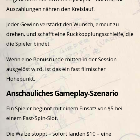
Auszahlungen nähren den Kreislauf.
Jeder Gewinn verstärkt den Wunsch, erneut zu
drehen, und schafft eine Rückkopplungsschleife, die
die Spieler bindet.
Wenn eine Bonusrunde mitten in der Session
ausgelöst wird, ist das ein fast filmischer
Höhepunkt.
Anschauliches Gameplay‑Szenario
Ein Spieler beginnt mit einem Einsatz von $5 bei
einem Fast‑Spin‑Slot.
Die Walze stoppt – sofort landen $10 – eine