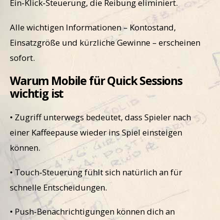
Ein‑Klick‑Steuerung, die Reibung eliminiert.
Alle wichtigen Informationen – Kontostand,
Einsatzgröße und kürzliche Gewinne – erscheinen
sofort.
Warum Mobile für Quick Sessions
wichtig ist
• Zugriff unterwegs bedeutet, dass Spieler nach
einer Kaffeepause wieder ins Spiel einsteigen
können.
• Touch‑Steuerung fühlt sich natürlich an für
schnelle Entscheidungen.
• Push‑Benachrichtigungen können dich an