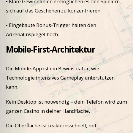
• Klare Gewinnlinien ermöglichen es den Spielern,
sich auf das Geschehen zu konzentrieren.
• Eingebaute Bonus‑Trigger halten den
Adrenalinspiegel hoch.
Mobile‑First‑Architektur
Die Mobile‑App ist ein Beweis dafür, wie
Technologie intensives Gameplay unterstützen
kann.
Kein Desktop ist notwendig – dein Telefon wird zum
ganzen Casino in deiner Handfläche.
Die Oberfläche ist reaktionsschnell, mit