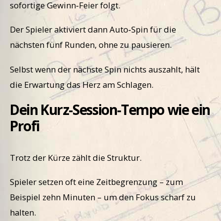
sofortige Gewinn‑Feier folgt.
Der Spieler aktiviert dann Auto‑Spin für die
nächsten fünf Runden, ohne zu pausieren.
Selbst wenn der nächste Spin nichts auszahlt, hält
die Erwartung das Herz am Schlagen.
Dein Kurz‑Session‑Tempo wie ein
Profi
Trotz der Kürze zählt die Struktur.
Spieler setzen oft eine Zeitbegrenzung – zum
Beispiel zehn Minuten – um den Fokus scharf zu
halten.