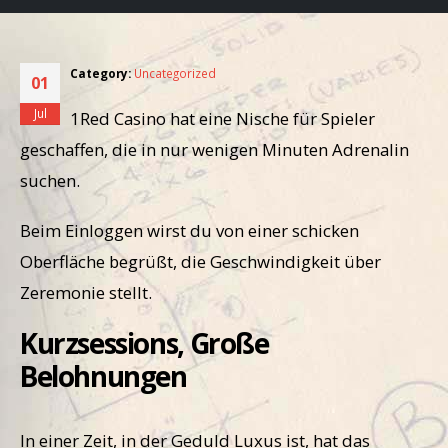
Uncategorized
01
Jul
1Red Casino hat eine Nische für Spieler
geschaffen, die in nur wenigen Minuten Adrenalin
suchen.
Beim Einloggen wirst du von einer schicken
Oberfläche begrüßt, die Geschwindigkeit über
Zeremonie stellt.
Kurzsessions, Große
Belohnungen
In einer Zeit, in der Geduld Luxus ist, hat das