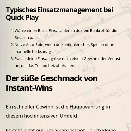
Typisches Einsatzmanagement bei
Quick Play
Wähle einen Basis‑Einsatz, der zu deinem Bankroll für die
Session passt.
Nutze Auto‑Spin, wenn du kontinuierliches Spielen ohne
manuelle Klicks magst.
Passe deine Einsatzgröße nach einem Gewinn oder Verlust
an, um das Tempo beizubehalten.
Der süße Geschmack von
Instant‑Wins
Ein schneller Gewinn ist die Hauptwährung in
diesem hochintensiven Umfeld.
Es geht nicht nur um einen Jackpot – auch kleine