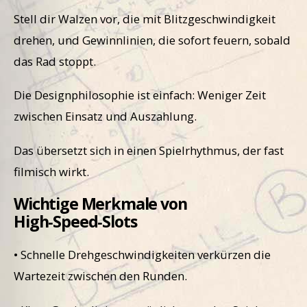
Stell dir Walzen vor, die mit Blitzgeschwindigkeit
drehen, und Gewinnlinien, die sofort feuern, sobald
das Rad stoppt.
Die Designphilosophie ist einfach: Weniger Zeit
zwischen Einsatz und Auszahlung.
Das übersetzt sich in einen Spielrhythmus, der fast
filmisch wirkt.
Wichtige Merkmale von
High‑Speed‑Slots
• Schnelle Drehgeschwindigkeiten verkürzen die
Wartezeit zwischen den Runden.