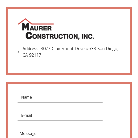
Address:
3077 Clairemont Drive #533 San Diego,
CA 92117