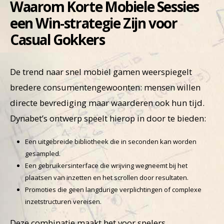
Waarom Korte Mobiele Sessies
een Win‑strategie Zijn voor
Casual Gokkers
De trend naar snel mobiel gamen weerspiegelt
bredere consumentengewoonten: mensen willen
directe bevrediging maar waarderen ook hun tijd.
Dynabet’s ontwerp speelt hierop in door te bieden:
Een uitgebreide bibliotheek die in seconden kan worden
gesampled.
Een gebruikersinterface die wrijving wegneemt bij het
plaatsen van inzetten en het scrollen door resultaten.
Promoties die geen langdurige verplichtingen of complexe
inzetstructuren vereisen.
Deze combinatie maakt het voor spelers