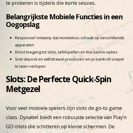
te proberen is tijdens die korte sessies.
Belangrijkste Mobiele Functies in een
Oogopslag
Responsief ontwerp dat moeiteloos schaalt op verschillende
apparaten
Direct toegang tot slots, tafelspellen en live casino‑opties
Snel deposit en withdrawal processen om je bankroll soepel
te laten verlopen
Slots: De Perfecte Quick‑Spin
Metgezel
Voor veel mobiele spelers zijn slots de go‑to game
class. Dynabet biedt een robuuste selectie van Play’n
GO-titels die schitteren op kleine schermen. De