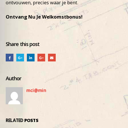
ontvouwen, precies waar je bent.
Ontvang Nu Je Welkomstbonus!
Share this post
Author
mci@min
RELATED
POSTS