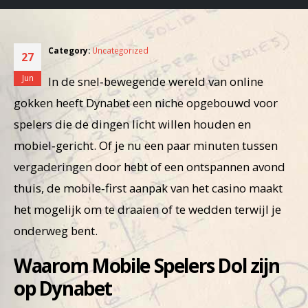
Uncategorized
27
Jun
In de snel‑bewegende wereld van online
gokken heeft Dynabet een niche opgebouwd voor
spelers die de dingen licht willen houden en
mobiel‑gericht. Of je nu een paar minuten tussen
vergaderingen door hebt of een ontspannen avond
thuis, de mobile‑first aanpak van het casino maakt
het mogelijk om te draaien of te wedden terwijl je
onderweg bent.
Waarom Mobile Spelers Dol zijn
op Dynabet