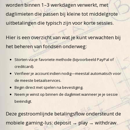
worden binnen 1–3 werkdagen verwerkt, met
daglimieten die passen bij kleine tot middelgrote
uitbetalingen die typisch zijn voor korte sessies.
Hier is een overzicht van wat je kunt verwachten bij
het beheren van fondsen onderweg:
Storten via je favoriete methode (bijvoorbeeld PayPal of
creditcard).
Verifieer je account indien nodig—meestal automatisch voor
de meeste betaalservices.
Begin direct met spelen na bevestiging.
Neem je winst op binnen de daglimiet wanneer je je sessie
beëindigt.
Deze gestroomlijnde betalingsflow ondersteunt de
mobiele gaming‑lus: deposit → play → withdraw.