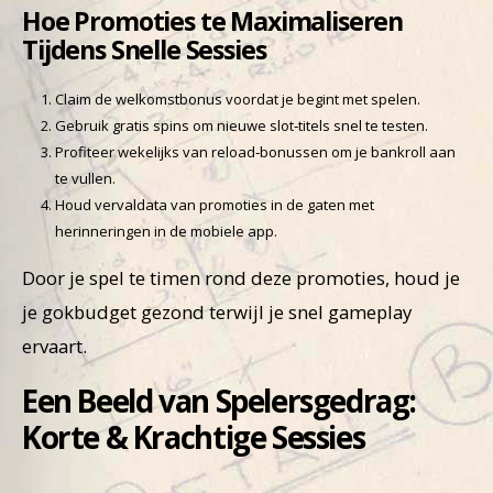
Hoe Promoties te Maximaliseren
Tijdens Snelle Sessies
Claim de welkomstbonus voordat je begint met spelen.
Gebruik gratis spins om nieuwe slot‑titels snel te testen.
Profiteer wekelijks van reload‑bonussen om je bankroll aan
te vullen.
Houd vervaldata van promoties in de gaten met
herinneringen in de mobiele app.
Door je spel te timen rond deze promoties, houd je
je gokbudget gezond terwijl je snel gameplay
ervaart.
Een Beeld van Spelersgedrag:
Korte & Krachtige Sessies