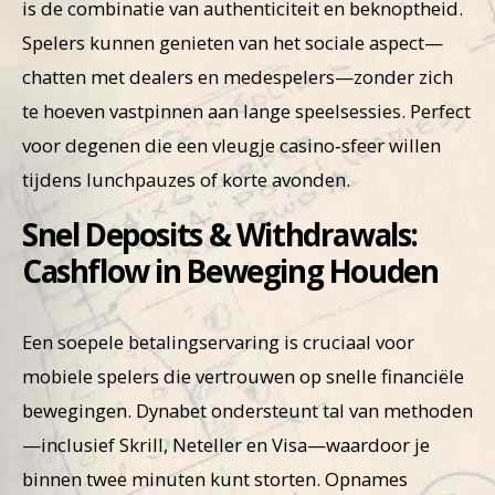
is de combinatie van authenticiteit en beknoptheid.
Spelers kunnen genieten van het sociale aspect—
chatten met dealers en medespelers—zonder zich
te hoeven vastpinnen aan lange speelsessies. Perfect
voor degenen die een vleugje casino‑sfeer willen
tijdens lunchpauzes of korte avonden.
Snel Deposits & Withdrawals:
Cashflow in Beweging Houden
Een soepele betalingservaring is cruciaal voor
mobiele spelers die vertrouwen op snelle financiële
bewegingen. Dynabet ondersteunt tal van methoden
—inclusief Skrill, Neteller en Visa—waardoor je
binnen twee minuten kunt storten. Opnames