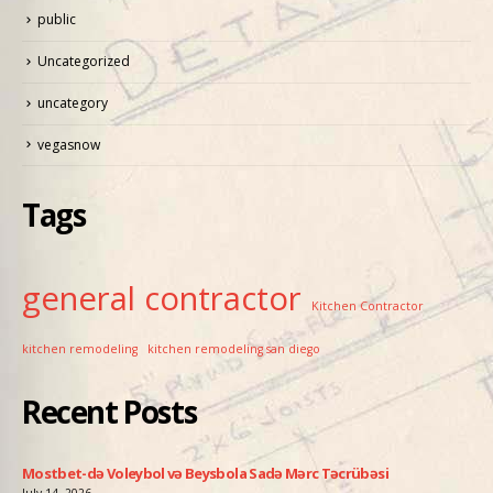
public
Uncategorized
uncategory
vegasnow
Tags
general contractor
Kitchen Contractor
kitchen remodeling
kitchen remodeling san diego
Recent Posts
ati
Mostbet-də Voleybol və Beysbola Sadə Mərc Təcrübəsi
Pin