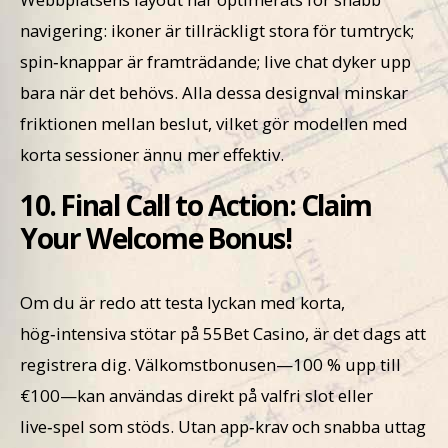
navigering: ikoner är tillräckligt stora för tumtryck;
spin‑knappar är framträdande; live chat dyker upp
bara när det behövs. Alla dessa designval minskar
friktionen mellan beslut, vilket gör modellen med
korta sessioner ännu mer effektiv.
10. Final Call to Action: Claim
Your Welcome Bonus!
Om du är redo att testa lyckan med korta,
hög‑intensiva stötar på 55Bet Casino, är det dags att
registrera dig. Välkomstbonusen—100 % upp till
€100—kan användas direkt på valfri slot eller
live‑spel som stöds. Utan app‑krav och snabba uttag