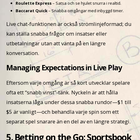
Roulette Express
– Satsa och se hjulet snurra i realtid.
Baccarat Quick
– Snabba omgångar med inbyggd timer.
Live chat‑funktionen är också strömlinjeformad; du
kan ställa snabba frågor om insatser eller
utbetalningar utan att vänta på en längre
konversation.
Managing Expectations in Live Play
Eftersom varje omgång är så kort utvecklar spelare
ofta ett “snabb vinst”‑tänk. Nyckeln är att hålla
insatserna låga under dessa snabba rundor—$1 till
$5 är vanligt—och behandla varje spin som ett
separat spel snarare än en del av en längre strategi.
5. Betting on the Go: Sportsbook