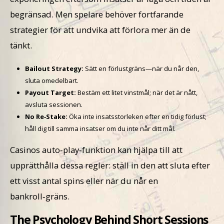
begränsad. Men spelare behöver fortfarande
strategier för att undvika att förlora mer än de
tänkt.
Bailout Strategy:
Sätt en förlustgräns—när du når den,
sluta omedelbart.
Payout Target:
Bestäm ett litet vinstmål; när det är nått,
avsluta sessionen.
No Re‑Stake:
Öka inte insatsstorleken efter en tidig förlust;
håll dig till samma insatser om du inte når ditt mål.
Casinos auto‑play‑funktion kan hjälpa till att
upprätthålla dessa regler: ställ in den att sluta efter
ett visst antal spins eller när du når en
bankroll‑gräns.
The Psychology Behind Short Sessions