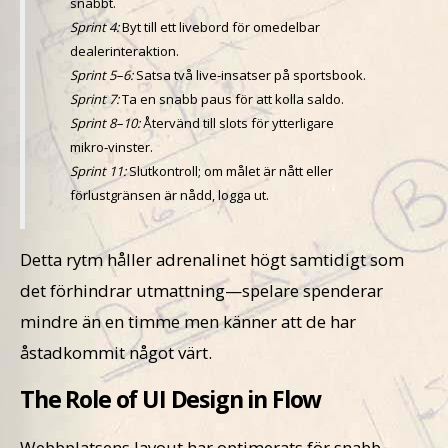
snabbt.
Sprint 4:
Byt till ett livebord för omedelbar
dealerinteraktion.
Sprint 5–6:
Satsa två live‑insatser på sportsbook.
Sprint 7:
Ta en snabb paus för att kolla saldo.
Sprint 8–10:
Återvänd till slots för ytterligare
mikro‑vinster.
Sprint 11:
Slutkontroll; om målet är nått eller
förlustgränsen är nådd, logga ut.
Detta rytm håller adrenalinet högt samtidigt som
det förhindrar utmattning—spelare spenderar
mindre än en timme men känner att de har
åstadkommit något värt.
The Role of UI Design in Flow
Webbplatsens layout har optimerats för snabb