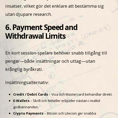
insatser, vilket gör det enklare att bestämma sig
utan djupare research.
6. Payment Speed and
Withdrawal Limits
En kort session‑spelare behöver snabb tillgång till
pengar—både insättningar och uttag—utan
krånglig byråkrati.
Insättningsalternativ:
Credit / Debit Cards
– Visa och Mastercard behandlar direkt.
E‑Wallets
– Skrill och Neteller erbjuder nästan i realtid
godkännanden.
Crypto Payments
– Bitcoin och Litecoin ger snabba