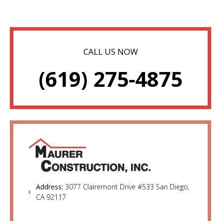
CALL US NOW
(619) 275-4875
Address:
3077 Clairemont Drive #533 San Diego,
CA 92117