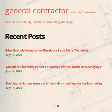
general contractor
Kitchen Contractor
kitchen remodeling
kitchen remodeling san diego
Recent Posts
ati
Mostbet-də Voleybol və Beysbola Sadə Mərc Təcrübəsi
Pin
July 14, 2026
July
Mostbet Platformasında Fantaziya Idmanı Nədir və Necə İşləyir
Avi
add
July 14, 2026
July
Pin Up platformasının ətraflı icmalı – interfeys və funksionallıq
ə
Pin
July 14, 2026
Qə
July