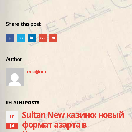
Share this post
Author
mci@min
RELATED
POSTS
Sultan New казино: новый
10
формат азарта в
Jul