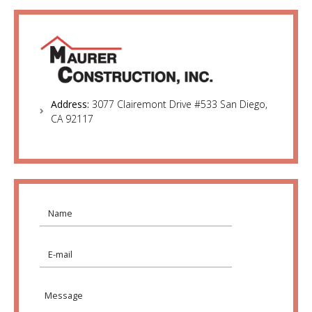
Address:
3077 Clairemont Drive #533 San Diego,
CA 92117