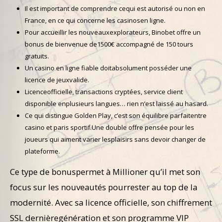
Il est important de comprendre cequi est autorisé ou non en
France, en ce qui concerne les casinosen ligne.
Pour accueillir les nouveauxexplorateurs, Binobet offre un
bonus de bienvenue de1500€ accompagné de 150 tours
gratuits.
Un casino en ligne fiable doitabsolument posséder une
licence de jeuxvalide.
Licenceofficielle, transactions cryptées, service client
disponible enplusieurs langues… rien n’est laissé au hasard.
Ce qui distingue Golden Play, c’est son équilibre parfaitentre
casino et paris sportif.Une double offre pensée pour les
joueurs qui aiment varier lesplaisirs sans devoir changer de
plateforme.
Ce type de bonuspermet à Millioner qu’il met son
focus sur les nouveautés pourrester au top de la
modernité. Avec sa licence officielle, son chiffrement
SSL dernièregénération et son programme VIP