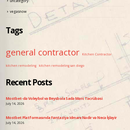
uncategory
vegasnow
Tags
general contractor
Kitchen Contractor
kitchen remodeling
kitchen remodeling san diego
Recent Posts
ati
Mostbet-də Voleybol və Beysbola Sadə Mərc Təcrübəsi
Pin
July 14, 2026
July
Mostbet Platformasında Fantaziya Idmanı Nədir və Necə İşləyir
Avi
add
July 14, 2026
July