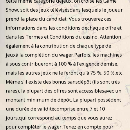
cette même catégorie dejeux, on croise les Game
Show, soit des jeux télévisésdans lesquels le joueur
prend la place du candidat. Vous trouverez ces
informations dans les conditions dechaque offre et
dans les Termes et Conditions du casino. Attention
également à la contribution de chaque type de
jeuxà la complétion du wager.Parfois, les machines
à sous contribueront à 100 % à l’exigence demise,
mais les autres jeux ne le feront qu’à 75 %, 50 %,etc.
Même s’il existe des bonus sansdépôt (ils sont très
rares), la plupart des offres sont accessiblesavec un
montant minimum de dépôt. La plupart possèdent
une durée de validitécomprise entre 7 et 10
jours,qui correspond au temps que vous aurez
pour compléter le wager.Tenez en compte pour