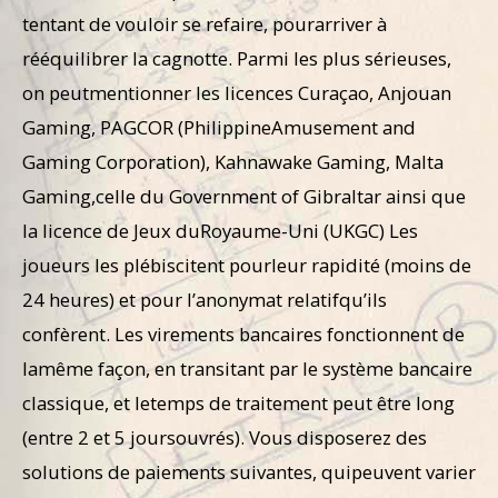
tentant de vouloir se refaire, pourarriver à
rééquilibrer la cagnotte. Parmi les plus sérieuses,
on peutmentionner les licences Curaçao, Anjouan
Gaming, PAGCOR (PhilippineAmusement and
Gaming Corporation), Kahnawake Gaming, Malta
Gaming,celle du Government of Gibraltar ainsi que
la licence de Jeux duRoyaume-Uni (UKGC) Les
joueurs les plébiscitent pourleur rapidité (moins de
24 heures) et pour l’anonymat relatifqu’ils
confèrent. Les virements bancaires fonctionnent de
lamême façon, en transitant par le système bancaire
classique, et letemps de traitement peut être long
(entre 2 et 5 joursouvrés). Vous disposerez des
solutions de paiements suivantes, quipeuvent varier