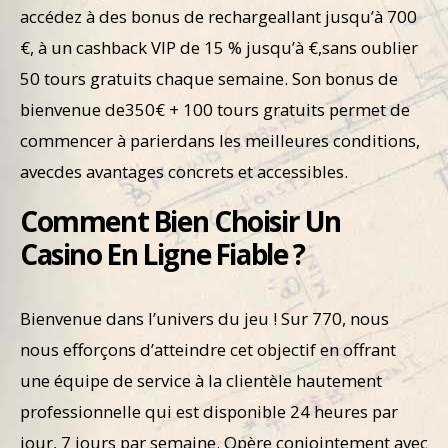
accédez à des bonus de rechargeallant jusqu’à 700
€, à un cashback VIP de 15 % jusqu’à €,sans oublier
50 tours gratuits chaque semaine. Son bonus de
bienvenue de350€ + 100 tours gratuits permet de
commencer à parierdans les meilleures conditions,
avecdes avantages concrets et accessibles.
Comment Bien Choisir Un
Casino En Ligne Fiable ?
Bienvenue dans l’univers du jeu ! Sur 770, nous
nous efforçons d’atteindre cet objectif en offrant
une équipe de service à la clientèle hautement
professionnelle qui est disponible 24 heures par
jour, 7 jours par semaine. Opère conjointement avec