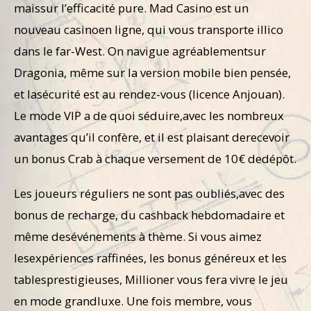
maissur l’efficacité pure. Mad Casino est un
nouveau casinoen ligne, qui vous transporte illico
dans le far-West. On navigue agréablementsur
Dragonia, même sur la version mobile bien pensée,
et lasécurité est au rendez-vous (licence Anjouan).
Le mode VIP a de quoi séduire,avec les nombreux
avantages qu’il confère, et il est plaisant derecevoir
un bonus Crab à chaque versement de 10€ dedépôt.
Les joueurs réguliers ne sont pas oubliés,avec des
bonus de recharge, du cashback hebdomadaire et
même desévénements à thème. Si vous aimez
lesexpériences raffinées, les bonus généreux et les
tablesprestigieuses, Millioner vous fera vivre le jeu
en mode grandluxe. Une fois membre, vous