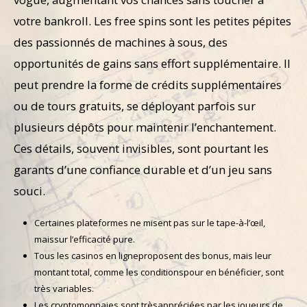
votre bankroll. Les free spins sont les petites pépites
des passionnés de machines à sous, des
opportunités de gains sans effort supplémentaire. Il
peut prendre la forme de crédits supplémentaires
ou de tours gratuits, se déployant parfois sur
plusieurs dépôts pour maintenir l’enchantement.
Ces détails, souvent invisibles, sont pourtant les
garants d’une confiance durable et d’un jeu sans
souci.
Certaines plateformes ne misent pas sur le tape-à-l’œil,
maissur l’efficacité pure.
Tous les casinos en ligneproposent des bonus, mais leur
montant total, comme les conditionspour en bénéficier, sont
très variables.
Les cryptomonnaies sont trèsappréciées par les joueurs de