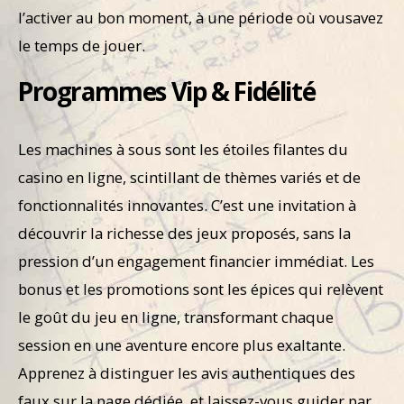
l’activer au bon moment, à une période où vousavez
le temps de jouer.
Programmes Vip & Fidélité
Les machines à sous sont les étoiles filantes du
casino en ligne, scintillant de thèmes variés et de
fonctionnalités innovantes. C’est une invitation à
découvrir la richesse des jeux proposés, sans la
pression d’un engagement financier immédiat. Les
bonus et les promotions sont les épices qui relèvent
le goût du jeu en ligne, transformant chaque
session en une aventure encore plus exaltante.
Apprenez à distinguer les avis authentiques des
faux sur la page dédiée, et laissez-vous guider par