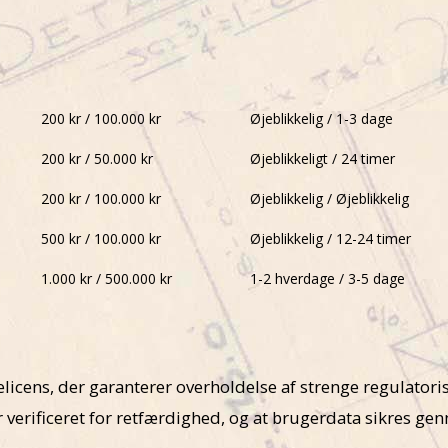
200 kr / 100.000 kr
Øjeblikkelig / 1-3 dage
200 kr / 50.000 kr
Øjeblikkeligt / 24 timer
200 kr / 100.000 kr
Øjeblikkelig / Øjeblikkelig
500 kr / 100.000 kr
Øjeblikkelig / 12-24 timer
1.000 kr / 500.000 kr
1-2 hverdage / 3-5 dage
icens, der garanterer overholdelse af strenge regulatori
 er verificeret for retfærdighed, og at brugerdata sikres g