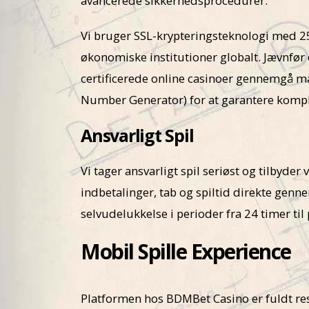
avancerede sikkerhedsprocedurer.
Vi bruger SSL-krypteringsteknologi med 2
økonomiske institutioner globalt. Jævnfør
certificerede online casinoer gennemgå m
Number Generator) for at garantere komple
Ansvarligt Spil
Vi tager ansvarligt spil seriøst og tilbyder
indbetalinger, tab og spiltid direkte gen
selvudelukkelse i perioder fra 24 timer ti
Mobil Spille Experience
Platformen hos BDMBet Casino er fuldt res