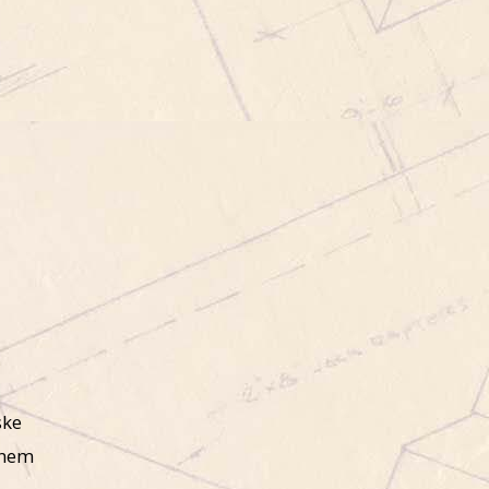
ske
ennem