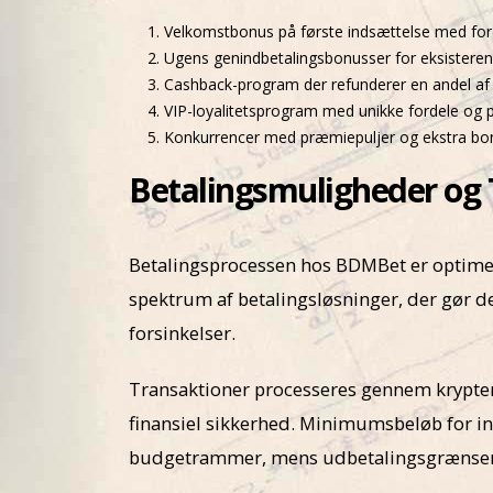
Velkomstbonus på første indsættelse med for
Ugens genindbetalingsbonusser for eksistere
Cashback-program der refunderer en andel af
VIP-loyalitetsprogram med unikke fordele og
Konkurrencer med præmiepuljer og ekstra bo
Betalingsmuligheder og 
Betalingsprocessen hos BDMBet er optimer
spektrum af betalingsløsninger, der gør d
forsinkelser.
Transaktioner processeres gennem kryptere
finansiel sikkerhed. Minimumsbeløb for in
budgetrammer, mens udbetalingsgrænser 