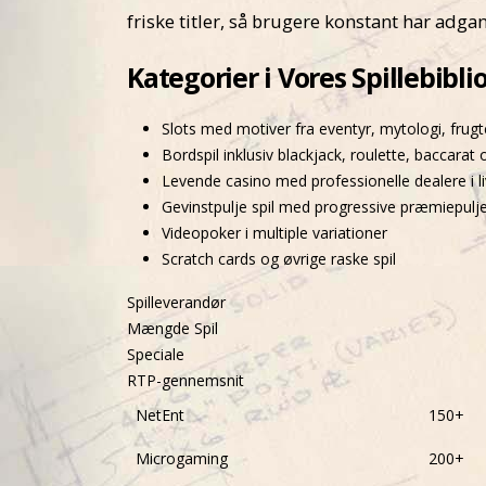
dumanlı küçələrində ilk addımlar –
friske titler, så brugere konstant har adga
təcrübəsiz kəşfiyyatçı üçün bələdçi
July 19, 2026
Kategorier i Vores Spillebibli
Pin Up Platformasının Oynaq İcmalı 
Qeydiyyatdan İlk Depozitə Qədər
Slots med motiver fra eventyr, mytologi, frugte
Sərgüzəşt
Bordspil inklusiv blackjack, roulette, baccarat
July 16, 2026
Levende casino med professionelle dealere i l
Gevinstpulje spil med progressive præmiepulj
Videopoker i multiple variationer
Scratch cards og øvrige raske spil
Spilleverandør
Mængde Spil
Speciale
RTP-gennemsnit
NetEnt
150+
Microgaming
200+