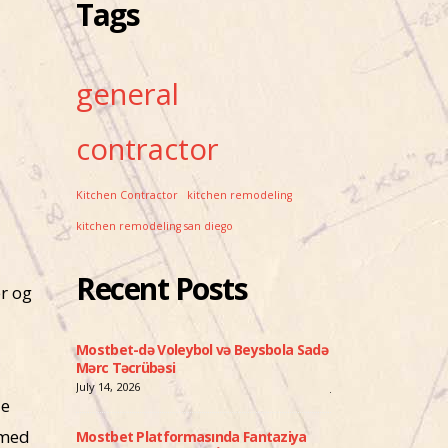
Tags
general
contractor
Kitchen Contractor
kitchen remodeling
kitchen remodeling san diego
Recent Posts
er og
siv
Mostbet-də Voleybol və Beysbola Sadə
Pinco Kazinosund
yaziyyati
Mərc Təcrübəsi
Cekpotlarin Kombi
July 14, 2026
July 24, 2026
de
 med
ormasının
Mostbet Platformasında Fantaziya
Aviator casino g