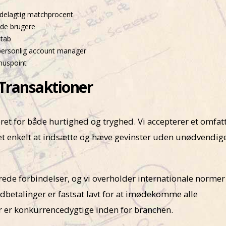
delagtig matchprocent
nde brugere
 tab
 personlig account manager
nuspoint
Transaktioner
et for både hurtighed og tryghed. Vi accepterer et omfa
et enkelt at indsætte og hæve gevinster uden unødvendig
de forbindelser, og vi overholder internationale normer
dbetalinger er fastsat lavt for at imødekomme alle
er konkurrencedygtige inden for branchen.