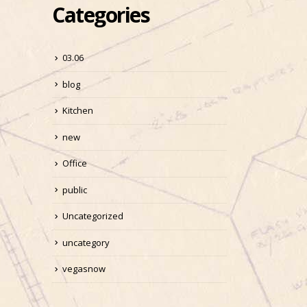
Categories
03.06
blog
Kitchen
new
Office
public
Uncategorized
uncategory
vegasnow