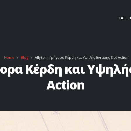
CALL 
Home
»
Blog
»
AllySpin: Γρήγορα Κέρδη και Υψηλής Έντασης Slot Action
γορα Κέρδη και Υψηλή
Action