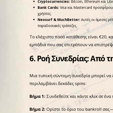
Cryptocurrencies:
Bitcoin, Ethereum και Lit
Bank Cards:
Visa και Mastercard προσφέρου
χρήστες.
Neosurf & MuchBetter:
Αυτές οι άμεσες μέ
παραδοσιακές τράπεζες.
Το ελάχιστο ποσό κατάθεσης είναι €20, 
εμπόδια που σας επιτρέπουν να επιστρέψε
6. Ροή Συνεδρίας: Από τ
Μια τυπική σύντομη συνεδρία μπορεί να δ
περιλαμβάνει δεκάδες spins:
Βήμα 1:
Συνδεθείτε και κάντε κλικ σε ένα
Βήμα 2:
Ορίστε το όριο του bankroll σας