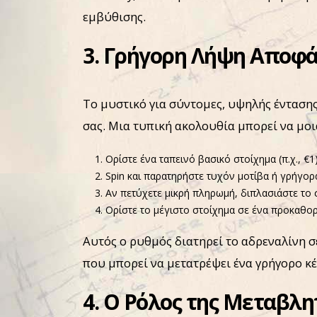
dumanlı küçələrində ilk addımlar –
εμβύθισης.
təcrübəsiz kəşfiyyatçı üçün bələdçi
July 19, 2026
3. Γρήγορη Λήψη Αποφά
Pin Up Platformasının Oynaq İcmalı 
Qeydiyyatdan İlk Depozitə Qədər
Sərgüzəşt
Το μυστικό για σύντομες, υψηλής έντασης
July 16, 2026
σας. Μια τυπική ακολουθία μπορεί να μοι
Ορίστε ένα ταπεινό βασικό στοίχημα (π.χ., €1)
Spin και παρατηρήστε τυχόν μοτίβα ή γρήγορ
Αν πετύχετε μικρή πληρωμή, διπλασιάστε το 
Ορίστε το μέγιστο στοίχημα σε ένα προκαθορ
Αυτός ο ρυθμός διατηρεί το αδρεναλίνη 
που μπορεί να μετατρέψει ένα γρήγορο κέ
4. Ο Ρόλος της Μεταβλη