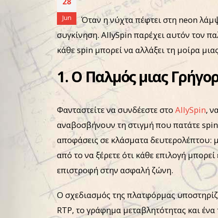
28
Jun
Όταν η νύχτα πέφτει στη neon λάμψ
συγκίνηση. AllySpin παρέχει αυτόν τον π
κάθε spin μπορεί να αλλάξει τη μοίρα μια
1. Ο Παλμός μιας Γρήγο
Φανταστείτε να συνδέεστε στο
AllySpin
, ν
αναβοσβήνουν τη στιγμή που πατάτε spin.
αποφάσεις σε κλάσματα δευτερολέπτου: μ
από το να ξέρετε ότι κάθε επιλογή μπορεί 
επιστροφή στην ασφαλή ζώνη.
Ο σχεδιασμός της πλατφόρμας υποστηρίζε
RTP, το γράφημα μεταβλητότητας και ένα 