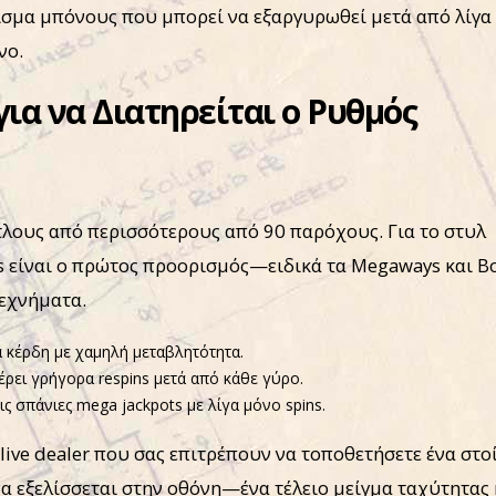
μα μπόνους που μπορεί να εξαργυρωθεί μετά από λίγα 
νο.
για να Διατηρείται ο Ρυθμός
τλους από περισσότερους από 90 παρόχους. Για το στυλ
ts είναι ο πρώτος προορισμός—ειδικά τα Megaways και B
εχνήματα.
α κέρδη με χαμηλή μεταβλητότητα.
φέρει γρήγορα respins μετά από κάθε γύρο.
Mostbet-də Voleybol və Beysbola Sadə
Pinco Kazinosunda Proqres
ς σπάνιες mega jackpots με λίγα μόνο spins.
Mərc Təcrübəsi
Cekpotlarin Kombinasiya Ri
July 14, 2026
July 24, 2026
ε live dealer που σας επιτρέπουν να τοποθετήσετε ένα στ
Mostbet Platformasında Fantaziya
Aviator casino game platf
να εξελίσσεται στην οθόνη—ένα τέλειο μείγμα ταχύτητας 