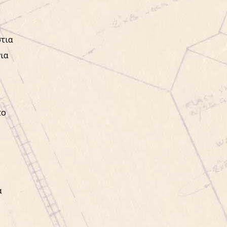
τια
ια
το
α