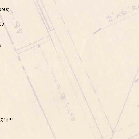
ρους
ύν
ά
ίχημα.