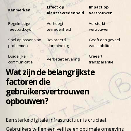
Effect op
Impact op
Kenmerken
Klanttevredenheid
Vertrouwen
Regelmatige
Verhoogt
Versterkt
feedbackcycli
tevredenheid
vertrouwen
Snel oplossen van
Bevorderd
Geeft een gevoel
problemen
klantbinding
van stabiliteit
Duidelijke
Creëert
Verbetert ervaring
communicatie
transparantie
Wat zijn de belangrijkste
factoren die
gebruikersvertrouwen
opbouwen?
Een sterke digitale infrastructuur is cruciaal.
Gebruikers willen een veilige en optimale omgeving