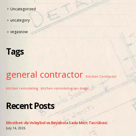
Uncategorized
uncategory
vegasnow
Tags
general contractor
Kitchen Contractor
kitchen remodeling
kitchen remodeling san diego
Recent Posts
ati
Mostbet-də Voleybol və Beysbola Sadə Mərc Təcrübəsi
Pin
July 14, 2026
July