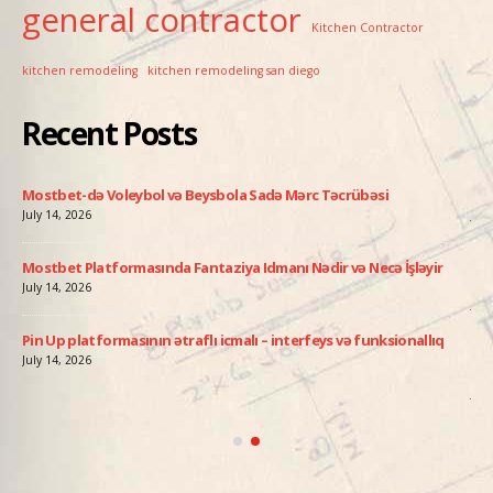
general contractor
Kitchen Contractor
kitchen remodeling
kitchen remodeling san diego
Recent Posts
ati
Mostbet-də Voleybol və Beysbola Sadə Mərc Təcrübəsi
Pin
July 14, 2026
July
Mostbet Platformasında Fantaziya Idmanı Nədir və Necə İşləyir
Avi
add
July 14, 2026
July
Pin Up platformasının ətraflı icmalı – interfeys və funksionallıq
ə
Pin
July 14, 2026
Qə
July