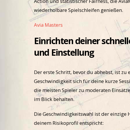
Action und statistischer Fairness, die Avi
wiederholbare Spielschleifen genießen.
Avia Masters
Einrichten deiner schnel
und Einstellung
Der erste Schritt, bevor du abhebst, ist z
Geschwindigkeit sich für deine kurze Sessi
die meisten Spieler zu moderaten Einsät
im Blick behalten.
Pinco Kazinosunda Proqressiv
Cekpotlarin Kombinasiya Riyaziyyati
July 24, 2026
Die Geschwindigkeitswahl ist der einzige 
deinem Risikoprofil entspricht:
Aviator casino game platformasının