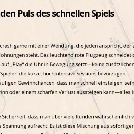
en Puls des schnellen Spiels
s crash game mit einer Wendung, die jeden anspricht, der 
lohnungen steht. Das leuchtend rote Flugzeug schneidet
 auf „Play“ die Uhr in Bewegung setzt—keine zusätzliche
Spieler, die kurze, hochintensive Sessions bevorzugen,
häufigen Gewinnchancen, dass man schnell einsteigen, sei
inn oder einem scharfen Verlust aussteigen kann—alles i
e Sicherheit, dass man über viele Runden wahrscheinlich 
e Spannung aufrecht. Es ist diese Mischung aus sofortiger