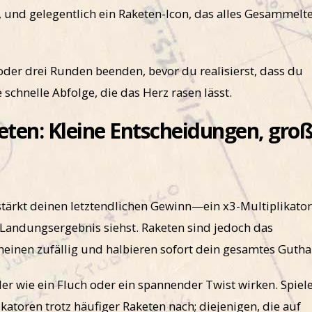
 und gelegentlich ein Raketen-Icon, das alles Gesammelt
i oder drei Runden beenden, bevor du realisierst, dass du
 schnelle Abfolge, die das Herz rasen lässt.
eten: Kleine Entscheidungen, gro
stärkt deinen letztendlichen Gewinn—ein x3-Multiplikator
 Landungsergebnis siehst. Raketen sind jedoch das
cheinen zufällig und halbieren sofort dein gesamtes Guth
r wie ein Fluch oder ein spannender Twist wirken. Spiele
ikatoren trotz häufiger Raketen nach; diejenigen, die auf