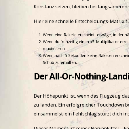
Konstanz setzen, bleiben bei langsameren 
Hier eine schnelle Entscheidungs-Matrix fü
Wenn eine Rakete erscheint, erwäge, in der 
Wenn du frühzeitig einen x5-Multiplikator erre
maximieren.
Wenn nach 5 Sekunden keine Raketen erschein
Schub zu erhalten.
Der All‑Or‑Nothing-Landin
Der Höhepunkt ist, wenn das Flugzeug da
zu landen. Ein erfolgreicher Touchdown be
einsammelst; ein Fehlschlag stürzt dich in
Dieser Moment ist reiner Nervenkitzel—kei