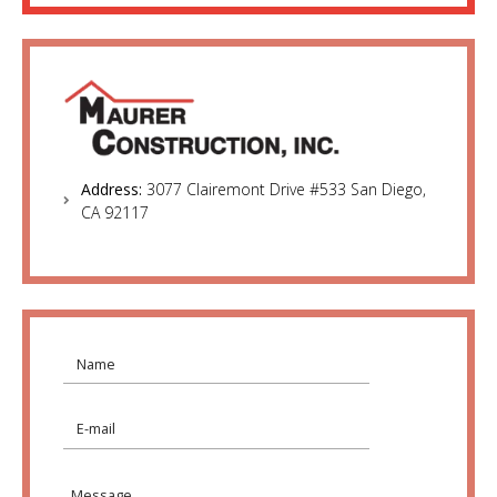
Address:
3077 Clairemont Drive #533 San Diego,
CA 92117