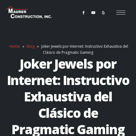
Home
»
Blog
»
Joker Jewels por Internet: Instructivo Exhaustiva del
Clásico de Pragmatic Gaming
Joker Jewels por
Internet: Instructivo
Exhaustiva del
Clásico de
Pragmatic Gaming