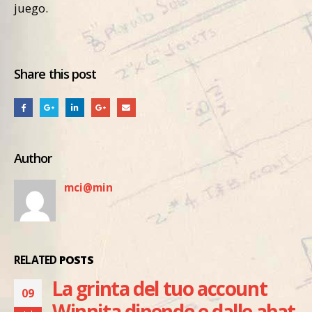
juego.
Share this post
Author
mci@min
RELATED
POSTS
La grinta del tuo account
09
Winnita dipende e dalle abat