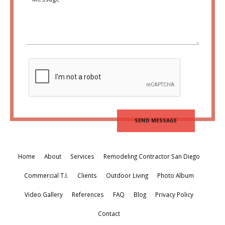
Home
About
Services
Remodeling Contractor San Diego
Commercial T.I.
Clients
Outdoor Living
Photo Album
Video Gallery
References
FAQ
Blog
Privacy Policy
Contact