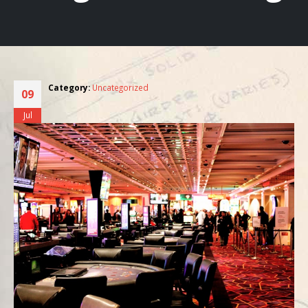
Uncategorized
09
Jul