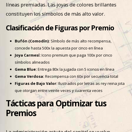
líneas premiadas. Las joyas de colores brillantes
constituyen los símbolos de más alto valor.
Clasificación de Figuras por Premio
Bufón (Comodín):
Símbolo de más alto recompensa,
concede hasta 500x la apuesta por cinco en línea
Joya Carmesí:
Icono premium que paga 100x por cinco
símbolos alineados
Gema Blue:
Entrega 80x la jugada con 5 iconos en línea
Gema Verdosa:
Recompensa con 60x por secuencia total
Figuras de Bajo Valor:
Ilustrados por letras as rey reina jota
que otorgan entre veinte veces y cuarenta veces
Tácticas para Optimizar tus
Premios
La administración astuta del capital se vuelve