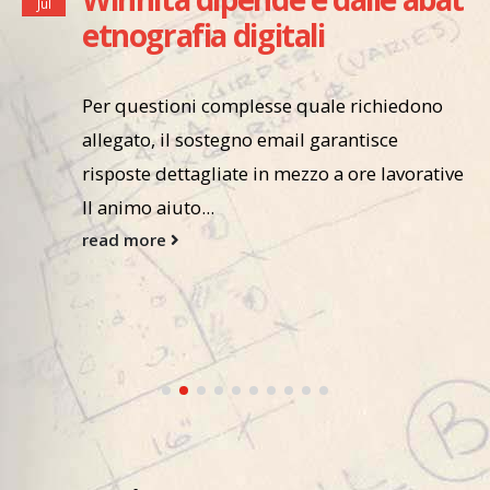
Jul
etnografia digitali
Per questioni complesse quale richiedono
allegato, il sostegno email garantisce
risposte dettagliate in mezzo a ore lavorative
Il animo aiuto...
read more