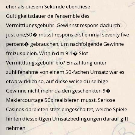
eher als diesem Sekunde ebendiese
Gultigkeitsdauer de l’ensemble des
Vermittlungsgebuhr. Gewinnst respons dadurch
just one,50� musst respons erst einmal seventy five
percent� gebrauchen, um nachfolgende Gewinne
freizuspielen. Within dm 9.1� Slot
Vermittlungsgebuhr blo? Einzahlung unter
zuhilfenahme von einem 50-fachen Umsatz war es
etwa wirklich so, auf diese weise du selbige
Gewinne nicht mehr da den geschenkten 9�
Maklercourtage 50x realisieren musst. Seriose
Casinos darbieten stets eingeschaltet, welche Spiele
hinten diesseitigen Umsatzbedingungen darauf gift
nehmen.