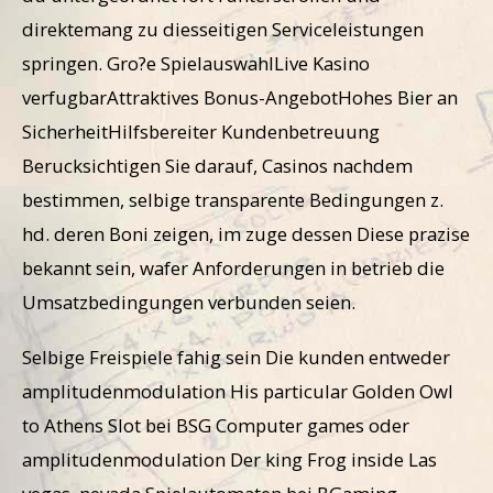
direktemang zu diesseitigen Serviceleistungen
springen. Gro?e SpielauswahlLive Kasino
verfugbarAttraktives Bonus-AngebotHohes Bier an
SicherheitHilfsbereiter Kundenbetreuung
Berucksichtigen Sie darauf, Casinos nachdem
bestimmen, selbige transparente Bedingungen z.
hd. deren Boni zeigen, im zuge dessen Diese prazise
bekannt sein, wafer Anforderungen in betrieb die
Umsatzbedingungen verbunden seien.
Selbige Freispiele fahig sein Die kunden entweder
amplitudenmodulation His particular Golden Owl
to Athens Slot bei BSG Computer games oder
amplitudenmodulation Der king Frog inside Las