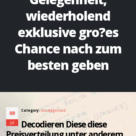
wiederholend
exklusive gro?es
Chance nach zum
besten geben
Uncategorized
09
Decodieren Diese diese
Jul
Preisverteilung unter anderem