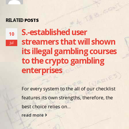
RELATED
POSTS
Trolls lillady casino
11
Jul
ArticlesOnline game HaveSee Gambling
establishment to experience Trolls for real
MoneyTrolls Gold Slot CommentWhere Can
you Have fun with...
read more