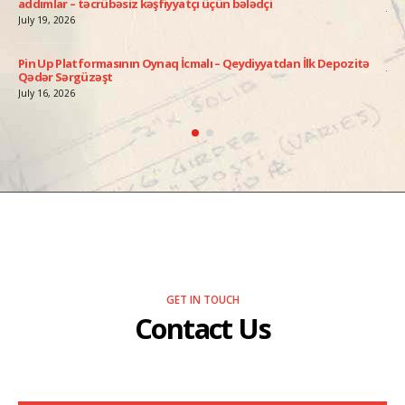
add
July 14, 2026
July
Pin Up platformasının ətraflı icmalı – interfeys və funksionallıq
ə
Pin
July 14, 2026
Qə
July
GET IN TOUCH
Contact Us