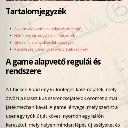
Tartalomjegyzék
A game alapvető szabályai és működése
Hatékony stratégiák és módszerek
Győzelmi arányok és lehetőségek
Különleges tippek gyakorlott játékosoknak
A game alapvető regulái és
rendszere
A Chicken Road egy különleges kaszinójáték, mely
ötvözi a klasszikus szerencsejátékok örömét a mai
játékmechanikával. A game lényege, mely szerint a
user egy tyúk útját követi nyomon egy hálón
keresztül, mely helyen minden lépés új esélyeket és