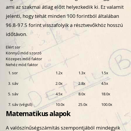
ami az szakmai átlag előtt helyezkedik ki. Ez valamit
jelenti, hogy tehát minden 100 forintból általában
96.8-97.5 forint visszafolyik a résztvevőkhöz hosszú
időtávon.
Elért sor
Könnyű mód szorzó
Közepes mód faktor
Nehéz mód faktor
1. sor
1.2x
1.3x
1.5x
3. sáv
2.0x
2.8x
4.5x
5. sáv
4.5x
8.0x
18.0x
7. sáv (végső)
10.0x
25.0x
100.0x
Matematikus alapok
A valószínűségszámítás szempontjából mindegyik