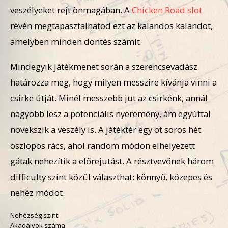
veszélyeket rejt önmagában. A
Chicken Road slot
révén megtapasztalhatod ezt az kalandos kalandot,
amelyben minden döntés számít.
Mindegyik játékmenet során a szerencsevadász
határozza meg, hogy milyen messzire kívánja vinni a
csirke útját. Minél messzebb jut az csirkénk, annál
nagyobb lesz a potenciális nyeremény, ám egyúttal
növekszik a veszély is. A játéktér egy öt soros hét
oszlopos rács, ahol random módon elhelyezett
gátak nehezítik a előrejutást. A résztvevőnek három
difficulty szint közül választhat: könnyű, közepes és
nehéz módot.
Nehézség szint
Akadályok száma