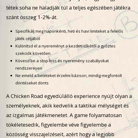
tétek soha ne haladják túl a teljes egészében játékra
szánt összeg 1-2%-át.
Specifikálj meg naponkénti, heti és havi limiteket a felelős
játék céljából
Különítsd el a nyereményt a kezdeti tőkétől a győztes
szekciók követően
Kövesd be a stop loss és nyeremény szabályokat
rendszeresen
Ne emeld a betéteket érzelmi bázison, mindig megfontolt
döntéseket dönts
A Chicken Road egyedülálló experience nyújt olyan a
személyeknek, akik kedvelik a taktikai mélységet és
az izgalmas játékmenetet. A game folyamatosan
tökéletesedik, figyelembe véve figyelembe a
közösség visszajelzéseit, azért hogy a legjobb