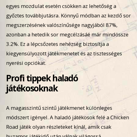
egyes mozdulat esetén csökken az lehetőség a
győztes továbbjutásra. Könnyű módban az kezdő sor
megszerzésének valószínűsége nagyjából 87%,
azonban a hetedik sor megcélzásáé már mindössze
3.2%. Ez a lépcsőzetes nehézség biztosítja a
kiegyensúlyozott játékmenetet és az tisztességes
nyerési opciókat.
Profi tippek haladó
játékosoknak
A magasszintű szintű játékmenet különleges
módszert igényel. A haladó játékosok felé a Chicken
Road játék olyan részleteket kínál, amik csak
huzamos játékidő után válnak világossá.