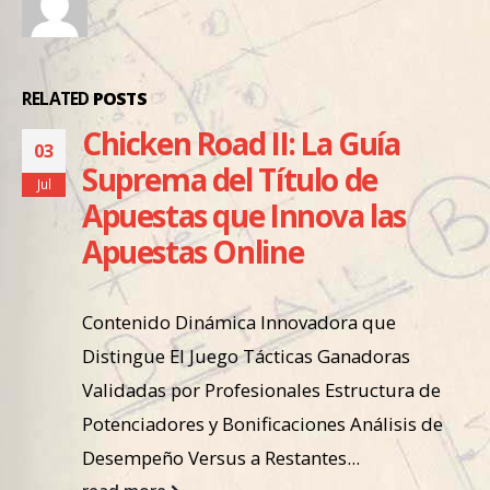
RELATED
POSTS
Chicken Road II: La Guía
03
Suprema del Título de
Jul
Apuestas que Innova las
Apuestas Online
Contenido Dinámica Innovadora que
Distingue El Juego Tácticas Ganadoras
Validadas por Profesionales Estructura de
Potenciadores y Bonificaciones Análisis de
Desempeño Versus a Restantes...
read more