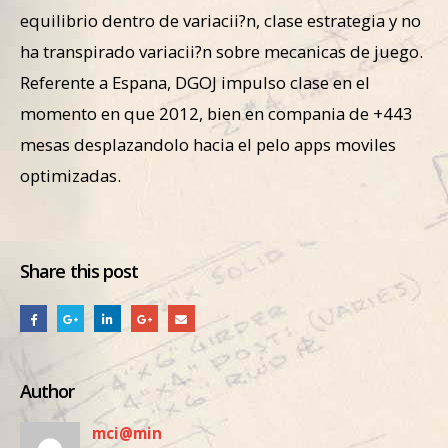
equilibrio dentro de variacii?n, clase estrategia y no
ha transpirado variacii?n sobre mecanicas de juego.
Referente a Espana, DGOJ impulso clase en el
momento en que 2012, bien en compania de +443
mesas desplazandolo hacia el pelo apps moviles
optimizadas.
Share this post
Author
mci@min