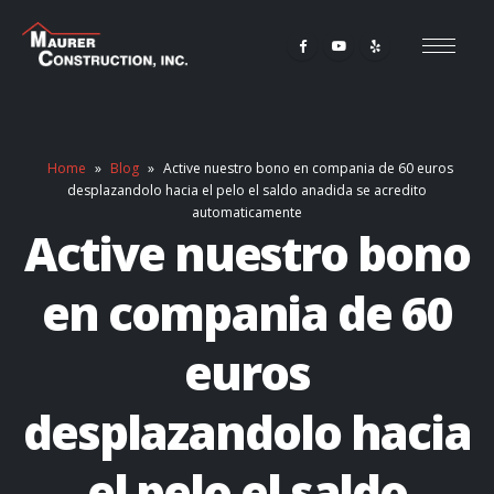
Home
»
Blog
»
Active nuestro bono en compania de 60 euros
desplazandolo hacia el pelo el saldo anadida se acredito
automaticamente
Active nuestro bono
en compania de 60
euros
desplazandolo hacia
el pelo el saldo