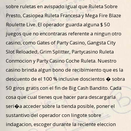
sobre ruletas en avispado igual que Ruleta Sobre
Presto, Casiopea Ruleta Francesa y Mega Fire Blaze
Roulette Live. El operador guarda alguna $ 50
juegos que no encontraras referente a ningun otro
casino, como Gates of Party Casino, Gangsta City
Slot Reloaded, Grim Splitter, Partycasino Ruleta
Conmocion y Party Casino Coche Ruleta. Nuestro
casino brinda algun bono de recibimiento que es la
descuento de el 100 % inclusive doscientos � sobra
50 giros gratis con el fin de Big Cash Bandito. Cada
cosa que cual tienes que hacer para descargarla
seri�a acceder sobre la tienda posible, poner el
sustantivo del operador con lingote sobre
indagacion, escoger durante la reciente eleccion