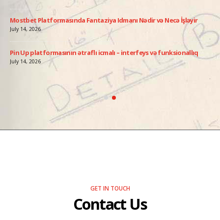
Mostbet Platformasında Fantaziya Idmanı Nədir və Necə İşləyir
Avi
add
July 14, 2026
July
Pin Up platformasının ətraflı icmalı – interfeys və funksionallıq
ə
Pin
July 14, 2026
Qə
July
GET IN TOUCH
Contact Us