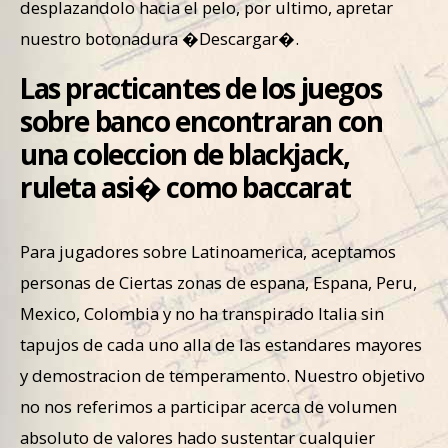
desplazandolo hacia el pelo, por ultimo, apretar
nuestro botonadura �Descargar�.
Las practicantes de los juegos
sobre banco encontraran con
una coleccion de blackjack,
ruleta asi� como baccarat
Para jugadores sobre Latinoamerica, aceptamos
personas de Ciertas zonas de espana, Espana, Peru,
Mexico, Colombia y no ha transpirado Italia sin
tapujos de cada uno alla de las estandares mayores
y demostracion de temperamento. Nuestro objetivo
no nos referimos a participar acerca de volumen
absoluto de valores hado sustentar cualquier