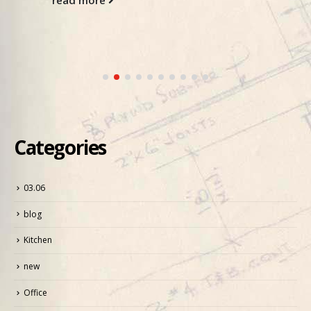
Categories
03.06
blog
Kitchen
new
Office