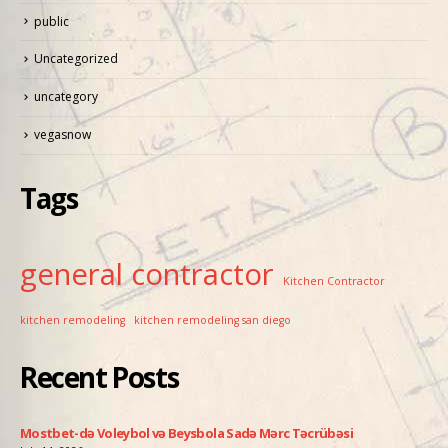
public
Uncategorized
uncategory
vegasnow
Tags
general contractor
Kitchen Contractor
kitchen remodeling
kitchen remodeling san diego
Recent Posts
ati
Mostbet-də Voleybol və Beysbola Sadə Mərc Təcrübəsi
Pin