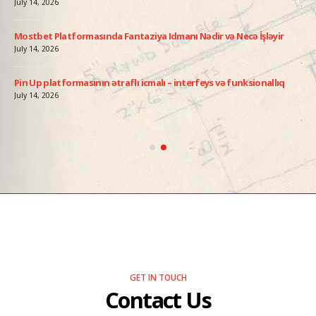
July 14, 2026
July
Mostbet Platformasında Fantaziya Idmanı Nədir və Necə İşləyir
Avi
add
July 14, 2026
July
Pin Up platformasının ətraflı icmalı – interfeys və funksionallıq
ə
Pin
July 14, 2026
Qə
July
GET IN TOUCH
Contact Us